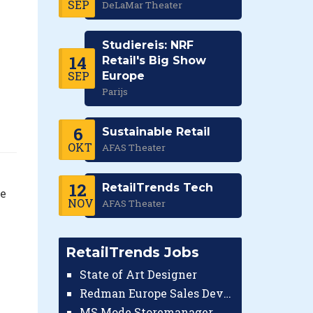
SEP
DeLaMar Theater
Studiereis: NRF
14
Retail's Big Show
SEP
Europe
Parijs
6
Sustainable Retail
OKT
AFAS Theater
12
RetailTrends Tech
de
NOV
AFAS Theater
RetailTrends Jobs
State of Art Designer
Redman Europe Sales Developer (Europe)
MS Mode Storemanager