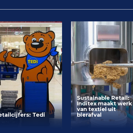
Sustainable Retail:
Inditex maakt werk
van textiel uit
tailcijfers: Tedi
bierafval