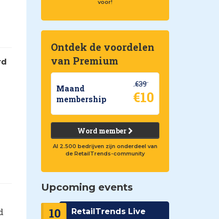
voor!
Ontdek de voordelen
van Premium
rd
€39
Maand
€10
membership
Word member
Al 2.500 bedrijven zijn onderdeel van
de RetailTrends-community
Upcoming events
10
d
RetailTrends Live