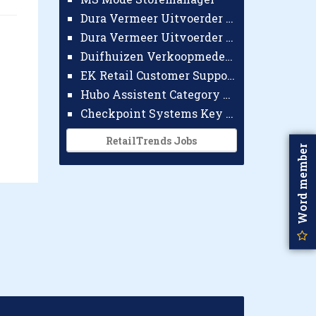
Dura Vermeer Uitvoerder GWW Amsterdam
Dura Vermeer Uitvoerder Civiel Nijmegen
Duifhuizen Verkoopmedewerker Ridderkerk
EK Retail Customer Support Omnichannel
Hubo Assistent Category Manager
Checkpoint Systems Key Accountmanager Benelux
RetailTrends Jobs
Word member