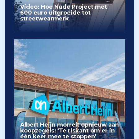
Video: Hoe Nude Project met
600 euro uitgroeide tot
streetwearmerk
Albert Heijn morrelt opnieuw aan
koopzegels: 'Te riskant om er in
één keer mee te stoppen'