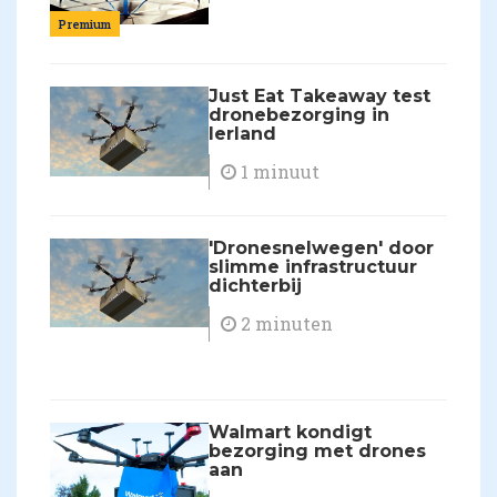
Premium
Just Eat Takeaway test
dronebezorging in
Ierland
1 minuut
'Dronesnelwegen' door
slimme infrastructuur
dichterbij
2 minuten
Walmart kondigt
bezorging met drones
aan