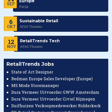
Europe
SEP
Parijs
6
Sustainable Retail
OKT
AFAS Theater
12
RetailTrends Tech
NOV
AFAS Theater
RetailTrends Jobs
State of Art Designer
Redman Europe Sales Developer (Europe)
MS Mode Storemanager
Dura Vermeer Uitvoerder GWW Amsterdam
Dura Vermeer Uitvoerder Civiel Nijmegen
Duifhuizen Verkoopmedewerker Ridderkerk