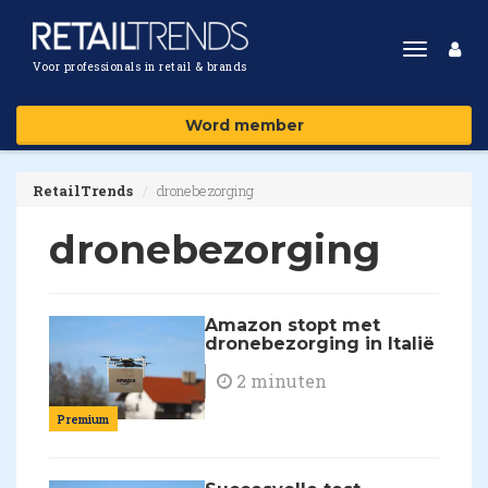
Toggle
Voor professionals in retail & brands
navigat
Word member
RetailTrends
dronebezorging
dronebezorging
Amazon stopt met
dronebezorging in Italië
2 minuten
Premium