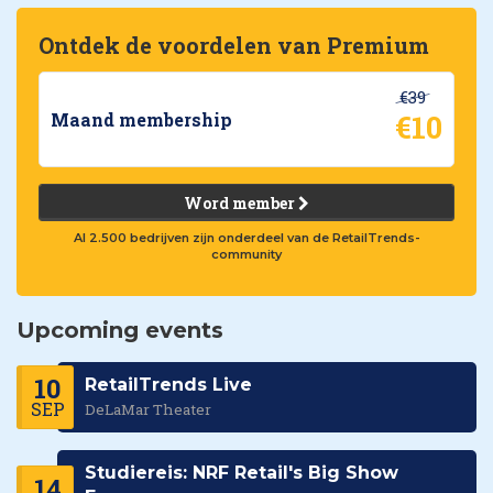
Ontdek de voordelen van Premium
€39
€10
Maand membership
Word member
Al 2.500 bedrijven zijn onderdeel van de RetailTrends-
community
Upcoming events
10
RetailTrends Live
SEP
DeLaMar Theater
Studiereis: NRF Retail's Big Show
14