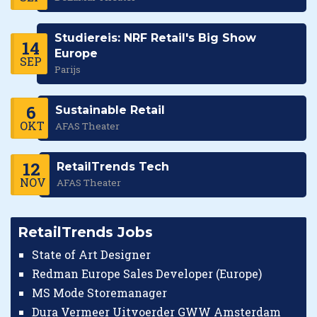
Studiereis: NRF Retail's Big Show
14
Europe
SEP
Parijs
6
Sustainable Retail
OKT
AFAS Theater
12
RetailTrends Tech
NOV
AFAS Theater
RetailTrends Jobs
State of Art Designer
Redman Europe Sales Developer (Europe)
MS Mode Storemanager
Dura Vermeer Uitvoerder GWW Amsterdam