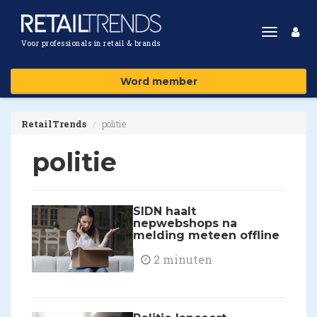
Toggle
Voor professionals in retail & brands
navigat
Word member
RetailTrends
politie
politie
SIDN haalt
nepwebshops na
melding meteen offline
2 minuten