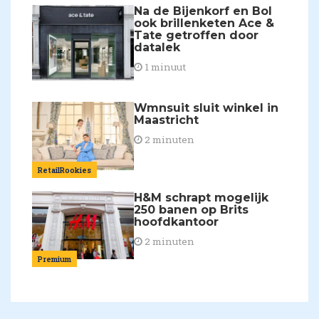
Na de Bijenkorf en Bol
ook brillenketen Ace &
Tate getroffen door
datalek
1 minuut
Wmnsuit sluit winkel in
Maastricht
2 minuten
RetailRookies
H&M schrapt mogelijk
250 banen op Brits
hoofdkantoor
2 minuten
Premium