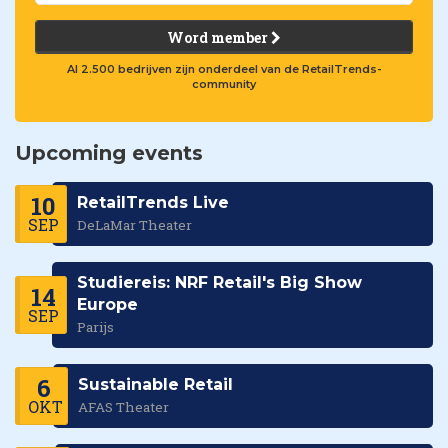
Word member
Al 2.500 bedrijven zijn onderdeel van de RetailTrends-
community
Upcoming events
10
RetailTrends Live
SEP
DeLaMar Theater
Studiereis: NRF Retail's Big Show
14
Europe
SEP
Parijs
6
Sustainable Retail
OKT
AFAS Theater