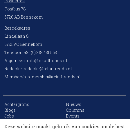
Postadres
Postbus 78
6720 AB Bennekom
Bezoekadres
Lindelaan 8
6721 VC Bennekom
Telefoon: +31 (0) 318 431 553
Algemeen:
info@retailtrends.nl
Redactie:
redactie@retailtrends.nl
Membership:
member@retailtrends.nl
Achtergrond
Nieuws
10 collega’s
Blogs
Columns
Jobs
Events
Contact
Word member
Deze website maakt gebruik van cookies om de best
Archief
Sitemap
Korting op events