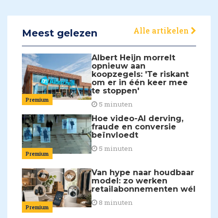
Alle artikelen
Meest gelezen
Albert Heijn morrelt
opnieuw aan
koopzegels: 'Te riskant
om er in één keer mee
te stoppen'
Premium
5 minuten
Hoe video-AI derving,
fraude en conversie
beïnvloedt
5 minuten
Premium
Van hype naar houdbaar
model: zo werken
retailabonnementen wél
8 minuten
Premium