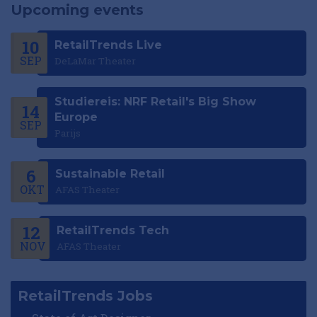
Upcoming events
10
RetailTrends Live
SEP
DeLaMar Theater
Studiereis: NRF Retail's Big Show
14
Europe
SEP
Parijs
6
Sustainable Retail
OKT
AFAS Theater
12
RetailTrends Tech
NOV
AFAS Theater
RetailTrends Jobs