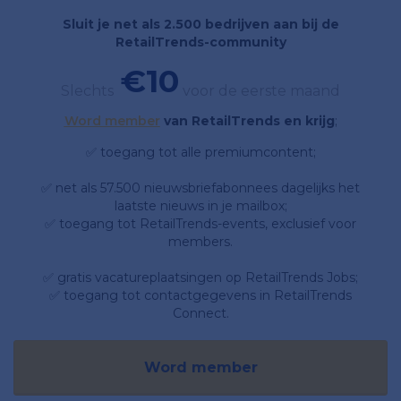
Sluit je net als 2.500 bedrijven aan bij de
RetailTrends-community
€10
Slechts
voor de eerste maand
Word member
van RetailTrends en krijg
;
✅ toegang tot alle premiumcontent;
✅ net als 57.500 nieuwsbriefabonnees dagelijks het
laatste nieuws in je mailbox;
✅ toegang tot RetailTrends-events, exclusief voor
members.
✅ gratis vacatureplaatsingen op RetailTrends Jobs;
✅ toegang tot contactgegevens in RetailTrends
Connect.
Word member