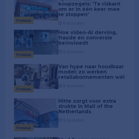
koopzegels: 'Te riskant
om er in één keer mee
te stoppen'
Premium
5 minuten
Hoe video-AI derving,
fraude en conversie
beïnvloedt
5 minuten
Premium
Van hype naar houdbaar
model: zo werken
retailabonnementen wél
8 minuten
Premium
Hitte zorgt voor extra
drukte in Mall of the
Netherlands
2 minuten
Premium