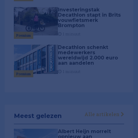
Investeringstak
Decathlon stapt in Brits
vouwfietsmerk
Brompton
1 minuut
Premium
Decathlon schenkt
medewerkers
wereldwijd 2.000 euro
aan aandelen
1 minuut
Premium
Alle artikelen
Meest gelezen
Albert Heijn morrelt
opnieuw aan