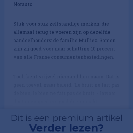
Norauto.
Stuk voor stuk zelfstandige merken, die
allemaal terug te voeren zijn op dezelfde
aandeelhouders: de familie Mulliez. Samen
zijn zij goed voor naar schatting 10 procent
van alle Franse consumentenbestedingen.
Toch kent vrijwel niemand hun naam. Dat is
geen toeval, maar beleid. 'Le bruit ne fait pas
de bien, le bien ne fait pas de bruit' - lawaai
doet geen goed en goed doen maakt...
Dit is een premium artikel
Verder lezen?