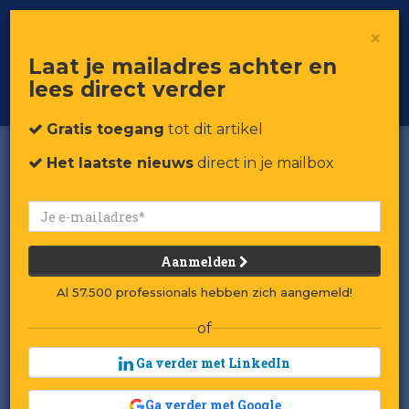
×
Toggle
Voor professionals in retail & brands
Laat je mailadres achter en
navigat
lees direct verder
Word member
Gratis toegang
tot dit artikel
Het laatste nieuws
direct in je mailbox
Aanmelden
Al 57.500 professionals hebben zich aangemeld!
of
Ga verder met LinkedIn
Ga verder met Google