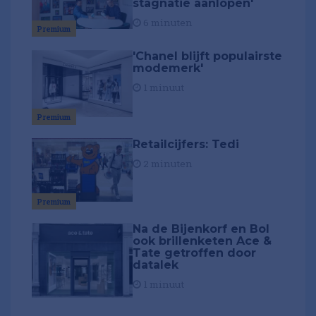
stagnatie aanlopen'
6 minuten
Premium
'Chanel blijft populairste
modemerk'
1 minuut
Premium
Retailcijfers: Tedi
2 minuten
Premium
Na de Bijenkorf en Bol
ook brillenketen Ace &
Tate getroffen door
datalek
1 minuut