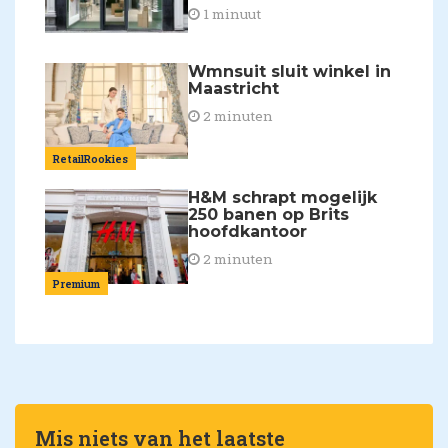
1 minuut
Wmnsuit sluit winkel in
Maastricht
2 minuten
RetailRookies
H&M schrapt mogelijk
250 banen op Brits
hoofdkantoor
2 minuten
Premium
Mis niets van het laatste