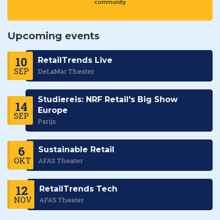
community
Upcoming events
10
RetailTrends Live
SEP
DeLaMar Theater
Studiereis: NRF Retail's Big Show
14
Europe
SEP
Parijs
6
Sustainable Retail
OKT
AFAS Theater
12
RetailTrends Tech
NOV
AFAS Theater