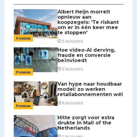
Albert Heijn morrelt
opnieuw aan
koopzegels: 'Te riskant
om er in één keer mee
te stoppen'
Premium
5 minuten
Hoe video-AI derving,
fraude en conversie
beïnvloedt
5 minuten
Premium
Van hype naar houdbaar
model: zo werken
retailabonnementen wél
8 minuten
Premium
Hitte zorgt voor extra
drukte in Mall of the
Netherlands
2 minuten