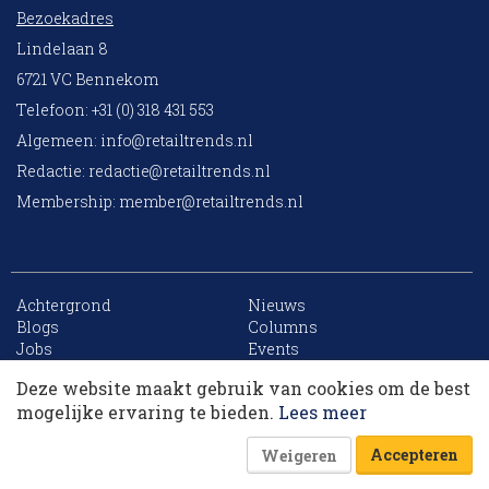
Bezoekadres
Lindelaan 8
6721 VC Bennekom
Telefoon: +31 (0) 318 431 553
Algemeen:
info@retailtrends.nl
Redactie:
redactie@retailtrends.nl
Membership:
member@retailtrends.nl
Achtergrond
Nieuws
10 collega’s
Blogs
Columns
Jobs
Events
Contact
Word member
Deze website maakt gebruik van cookies om de best
Archief
Sitemap
Korting op events
mogelijke ervaring te bieden.
Lees meer
Accepteren
Weigeren
Website is powered by