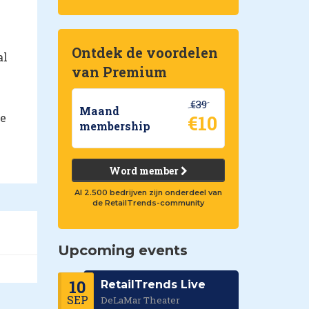
Ontdek de voordelen
al
van Premium
€39
Maand
de
€10
membership
Word member
Al 2.500 bedrijven zijn onderdeel van
de RetailTrends-community
Upcoming events
10
RetailTrends Live
SEP
DeLaMar Theater