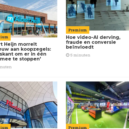
Premium
mium
Hoe video-AI derving,
fraude en conversie
t Heijn morrelt
beïnvloedt
euw aan koopzegels:
iskant om er in één
5 minuten
 mee te stoppen'
inuten
Premium
mium