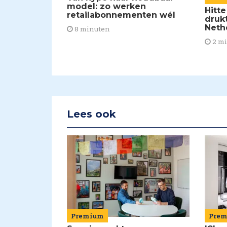
model: zo werken
Hitte
retailabonnementen wél
drukt
Neth
8 minuten
2 m
Lees ook
Premium
Pre