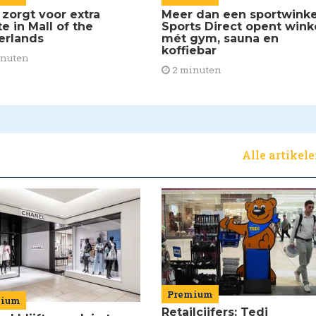
Meer dan een sportwinke
 zorgt voor extra
Sports Direct opent wink
e in Mall of the
mét gym, sauna en
erlands
koffiebar
inuten
2 minuten
Alle artikel
Premium
mium
Retailcijfers: Tedi