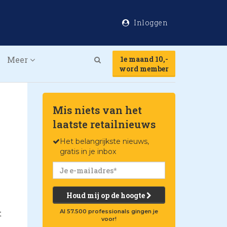
Inloggen
Meer
1e maand 10,-
Search
word member
Mis niets van het
laatste retailnieuws
Het belangrijkste nieuws,
gratis in je inbox
Houd mij op de hoogte
t
Al 57.500 professionals gingen je
voor!