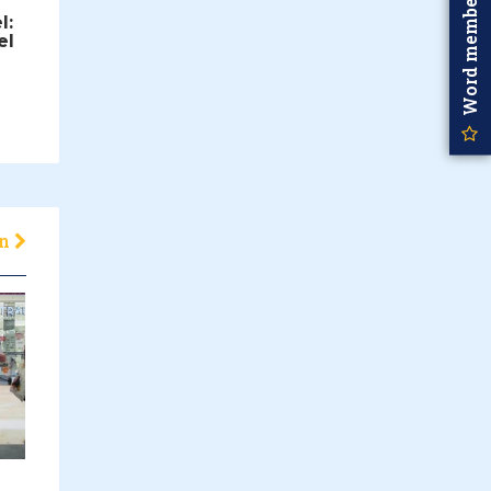
Word member
l:
el
en