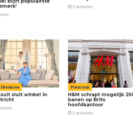
el blijft populairste
emerk'
2 minuten
nuut
ilRookies
Premium
uit sluit winkel in
H&M schrapt mogelijk 25
tricht
banen op Brits
hoofdkantoor
inuten
2 minuten