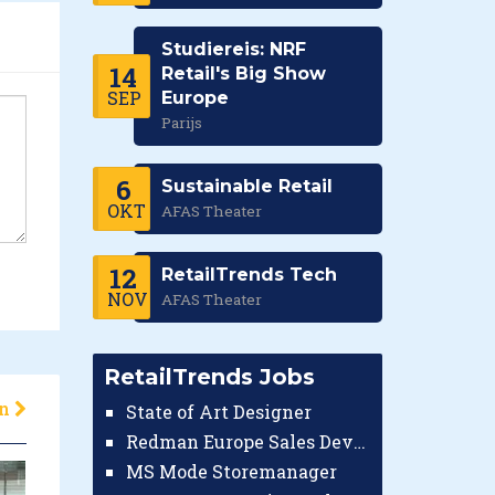
Studiereis: NRF
14
Retail's Big Show
SEP
Europe
Parijs
6
Sustainable Retail
OKT
AFAS Theater
12
RetailTrends Tech
NOV
AFAS Theater
RetailTrends Jobs
en
State of Art Designer
Redman Europe Sales Developer (Europe)
MS Mode Storemanager