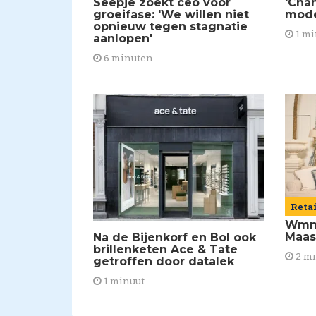
Seepje zoekt ceo voor
'Chan
groeifase: 'We willen niet
mod
opnieuw tegen stagnatie
1 mi
aanlopen'
6 minuten
Reta
Wmns
Maas
Na de Bijenkorf en Bol ook
brillenketen Ace & Tate
2 m
getroffen door datalek
1 minuut