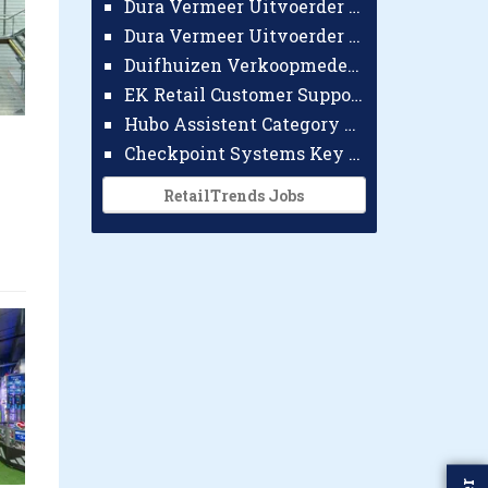
Dura Vermeer Uitvoerder GWW Amsterdam
Dura Vermeer Uitvoerder Civiel Nijmegen
Duifhuizen Verkoopmedewerker Ridderkerk
EK Retail Customer Support Omnichannel
Hubo Assistent Category Manager
Checkpoint Systems Key Accountmanager Benelux
RetailTrends Jobs