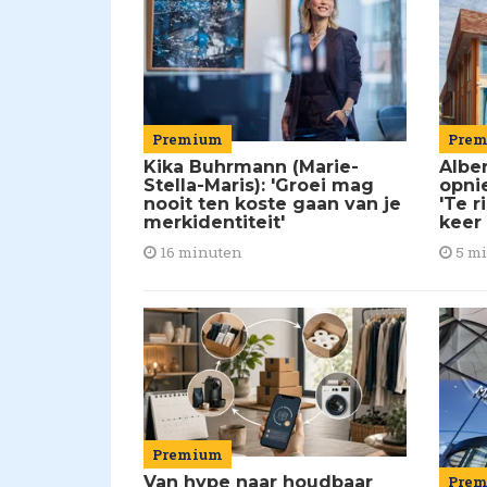
Premium
Pre
Kika Buhrmann (Marie-
Alber
Stella-Maris): 'Groei mag
opni
nooit ten koste gaan van je
'Te r
merkidentiteit'
keer
16 minuten
5 m
Premium
Van hype naar houdbaar
Pre