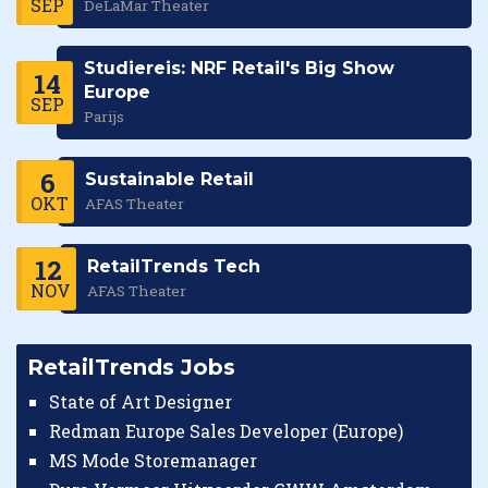
SEP
DeLaMar Theater
Studiereis: NRF Retail's Big Show
14
Europe
SEP
Parijs
6
Sustainable Retail
OKT
AFAS Theater
12
RetailTrends Tech
NOV
AFAS Theater
RetailTrends Jobs
State of Art Designer
Redman Europe Sales Developer (Europe)
MS Mode Storemanager