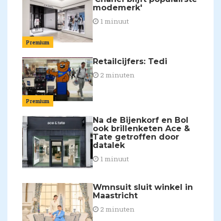
modemerk'
1 minuut
Premium
Retailcijfers: Tedi
2 minuten
Premium
Na de Bijenkorf en Bol
ook brillenketen Ace &
Tate getroffen door
datalek
1 minuut
Wmnsuit sluit winkel in
Maastricht
2 minuten