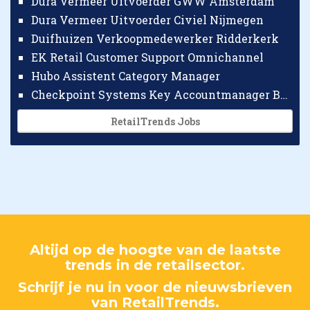
Dura Vermeer Uitvoerder GWW Amsterdam
Dura Vermeer Uitvoerder Civiel Nijmegen
Duifhuizen Verkoopmedewerker Ridderkerk
EK Retail Customer Support Omnichannel
Hubo Assistent Category Manager
Checkpoint Systems Key Accountmanager Benelux
RetailTrends Jobs
Altijd op de hoogte van de laatste
trends in de retailsector.
Schrijf je nu in voor de nieuwsbrieven
van RetailTrends.