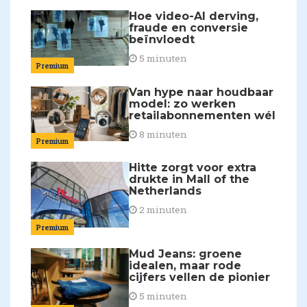
Hoe video-AI derving,
fraude en conversie
beïnvloedt
5 minuten
Premium
Van hype naar houdbaar
model: zo werken
retailabonnementen wél
8 minuten
Premium
Hitte zorgt voor extra
drukte in Mall of the
Netherlands
2 minuten
Premium
Mud Jeans: groene
idealen, maar rode
cijfers vellen de pionier
5 minuten