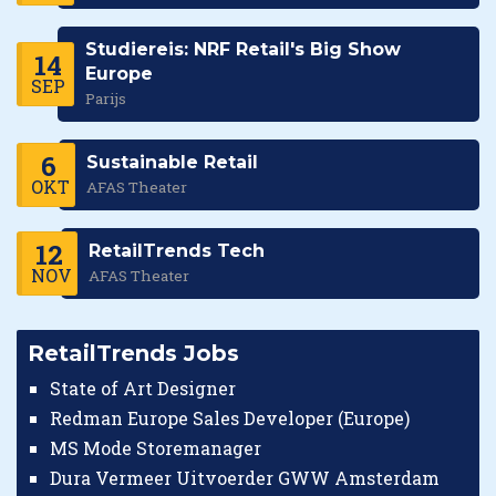
Studiereis: NRF Retail's Big Show
14
Europe
SEP
Parijs
6
Sustainable Retail
OKT
AFAS Theater
12
RetailTrends Tech
NOV
AFAS Theater
RetailTrends Jobs
State of Art Designer
Redman Europe Sales Developer (Europe)
MS Mode Storemanager
Dura Vermeer Uitvoerder GWW Amsterdam