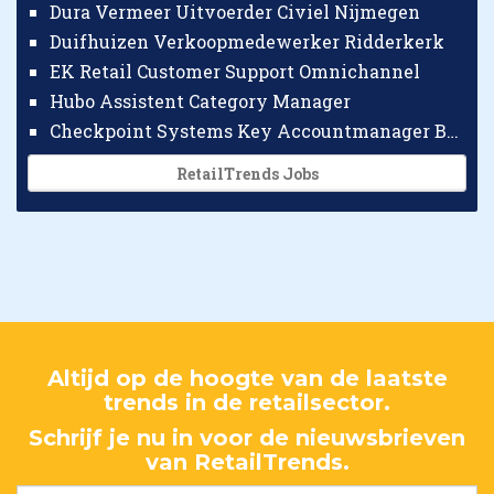
Dura Vermeer Uitvoerder Civiel Nijmegen
Duifhuizen Verkoopmedewerker Ridderkerk
EK Retail Customer Support Omnichannel
Hubo Assistent Category Manager
Checkpoint Systems Key Accountmanager Benelux
RetailTrends Jobs
Altijd op de hoogte van de laatste
trends in de retailsector.
Schrijf je nu in voor de nieuwsbrieven
van RetailTrends.