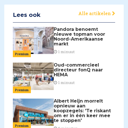
Alle artikelen
Lees ook
Pandora benoemt
nieuwe topman voor
Noord-Amerikaanse
markt
1 minuut
Premium
Oud-commercieel
directeur fonQ naar
HEMA
1 minuut
Premium
Albert Heijn morrelt
opnieuw aan
koopzegels: 'Te riskant
om er in één keer mee
te stoppen'
Premium