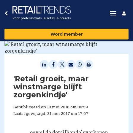
Toggle
Voor professionals in retail & brands
navigat
Word member
​'Retail groeit, maar
winstmarge blijft
zorgenkindje'
Gepubliceerd op 10 mei 2016 om 06:59
Laatst gewijzigd: 31 mei 2017 om 17:07
oewel de detailhandelsverkopen