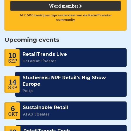
Word member
Al 2.500 bedrijven zijn onderdeel van de RetailTrends-
community
Upcoming events
10
RetailTrends Live
SEP
DeLaMar Theater
Studiereis: NRF Retail's Big Show
14
Europe
SEP
Parijs
6
Sustainable Retail
OKT
AFAS Theater
RetailTrends Tech