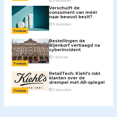
5 minuten
Verschuift de
consument van méér
naar bewust bezit?
5 minuten
Premium
Bestellingen de
Bijenkorf vertraagd na
cyberincident
1 minuut
Premium
RetailTech: Kiehl's lokt
klanten over de
drempel met AR-spiegel
2 minuten
Premium