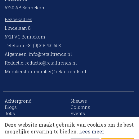
6720 AB Bennekom
Bezoekadres
Lindelaan 8
6721 VC Bennekom
Telefoon: +31 (0) 318 431 553
Algemeen:
info@retailtrends.nl
Redactie:
redactie@retailtrends.nl
Membership:
member@retailtrends.nl
Achtergrond
Nieuws
10 collega’s
Blogs
Columns
Jobs
Events
Contact
Word member
Deze website maakt gebruik van cookies om de best
Archief
Sitemap
Korting op events
mogelijke ervaring te bieden.
Lees meer