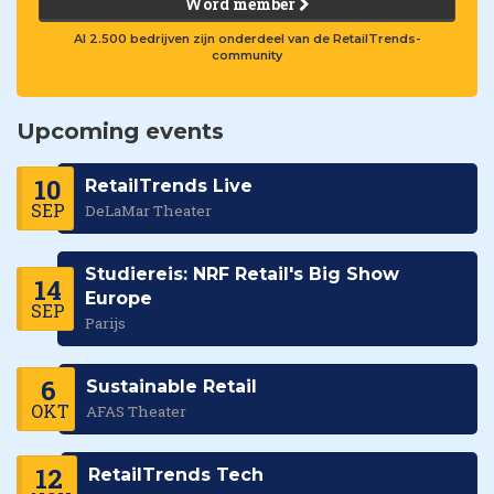
Word member
Al 2.500 bedrijven zijn onderdeel van de RetailTrends-
community
Upcoming events
10
RetailTrends Live
SEP
DeLaMar Theater
Studiereis: NRF Retail's Big Show
14
Europe
SEP
Parijs
6
Sustainable Retail
OKT
AFAS Theater
12
RetailTrends Tech