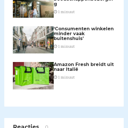
g
1 minuut
‘Consumenten winkelen
minder vaak
buitenshuis’
1 minuut
Amazon Fresh breidt uit
naar Italië
1 minuut
Reacties
0