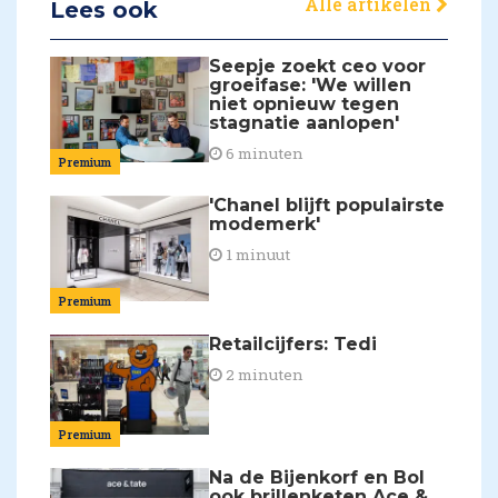
Alle artikelen
Lees ook
Seepje zoekt ceo voor
groeifase: 'We willen
niet opnieuw tegen
stagnatie aanlopen'
6 minuten
Premium
'Chanel blijft populairste
modemerk'
1 minuut
Premium
Retailcijfers: Tedi
2 minuten
Premium
Na de Bijenkorf en Bol
ook brillenketen Ace &