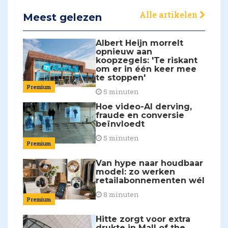
Alle artikelen
Meest gelezen
Albert Heijn morrelt
opnieuw aan
koopzegels: 'Te riskant
om er in één keer mee
te stoppen'
Premium
5 minuten
Hoe video-AI derving,
fraude en conversie
beïnvloedt
5 minuten
Premium
Van hype naar houdbaar
model: zo werken
retailabonnementen wél
8 minuten
Premium
Hitte zorgt voor extra
drukte in Mall of the