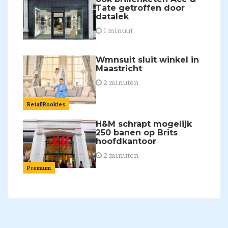
Tate getroffen door
datalek
1 minuut
Wmnsuit sluit winkel in
Maastricht
2 minuten
RetailRookies
H&M schrapt mogelijk
250 banen op Brits
hoofdkantoor
2 minuten
Premium