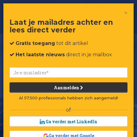
Retaillessen van Sander van der
×
Laan (Action)
Laat je mailadres achter en
lees direct verder
Gratis toegang
tot dit artikel
Het laatste nieuws
direct in je mailbox
Aanmelden
Al 57.500 professionals hebben zich aangemeld!
of
Ga verder met LinkedIn
Ga verder met Google