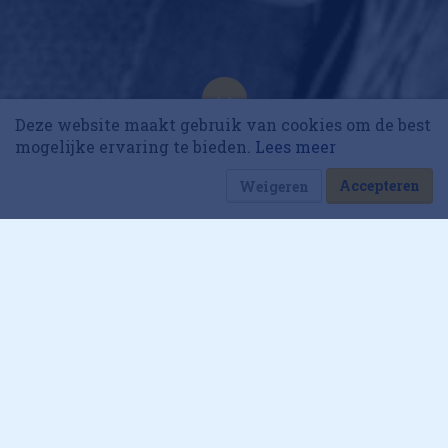
10 collega’s
Deze website maakt gebruik van cookies om de best
Korting op events
Eigen label eerst
mogelijke ervaring te bieden.
Lees meer
10 september 2020 om 07:40
16 minuten
Accepteren
Weigeren
Dik Nicolai
Retaillessen van Sander van
der Laan (Action)
l dertig jaar werkt Sander van der Laan