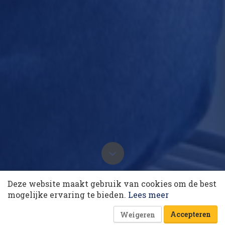
10 collega’s
10 september 2020 om 07:20
Deze website maakt gebruik van cookies om de best
Column: Ekoplaza stelt zich
Korting op events
mogelijke ervaring te bieden.
Lees meer
principieel op en dat zal veel
14 minuten
Amnon Vogel
mensen afschrikken
Accepteren
Weigeren
Dik Nicolai