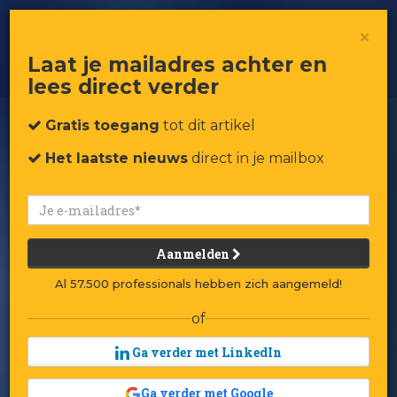
Holland & Barrett: 'Een groeibedrijf
×
is een stuk leuker dan een krimper'
Laat je mailadres achter en
lees direct verder
Gratis toegang
tot dit artikel
Het laatste nieuws
direct in je mailbox
Aanmelden
Al 57.500 professionals hebben zich aangemeld!
of
Ga verder met LinkedIn
Ga verder met Google