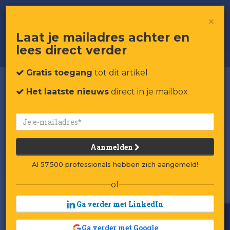
RetailRookie Whoppah:
×
marktplaats voor tweedehands
kunst en design
Laat je mailadres achter en
lees direct verder
Gratis toegang
tot dit artikel
Het laatste nieuws
direct in je mailbox
Aanmelden
Al 57.500 professionals hebben zich aangemeld!
of
Ga verder met LinkedIn
Ga verder met Google