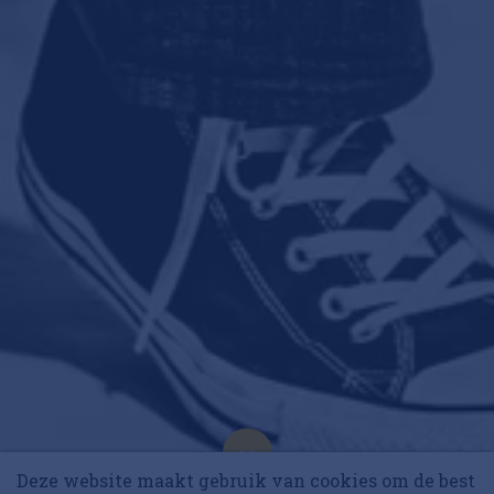
10 collega’s
Deze website maakt gebruik van cookies om de best
RetailRookie L'Atelier Tailoring:
Korting op events