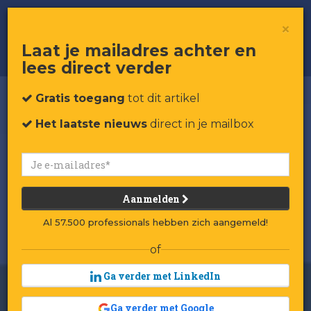
RetailRookie Naduvi: online-outlet
×
voor woonmerken
Laat je mailadres achter en
lees direct verder
Gratis toegang
tot dit artikel
Het laatste nieuws
direct in je mailbox
Aanmelden
Al 57.500 professionals hebben zich aangemeld!
of
Ga verder met LinkedIn
Ga verder met Google