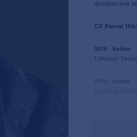
doodserieus t
CV Pascal Um
2016 - heden
L’Atelier Tai
2019 - heden
L’Atelier Tail
2019 -...