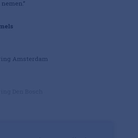
e nemen.”
mels
loring Amsterdam
oring Den Bosch