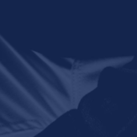
De kracht van Rituals
Self
komt in gesprekken
Van
met retailceo’s
het
meerdere malen aan
vor
bod
een 
10 september 2020 om 04:30
10 s