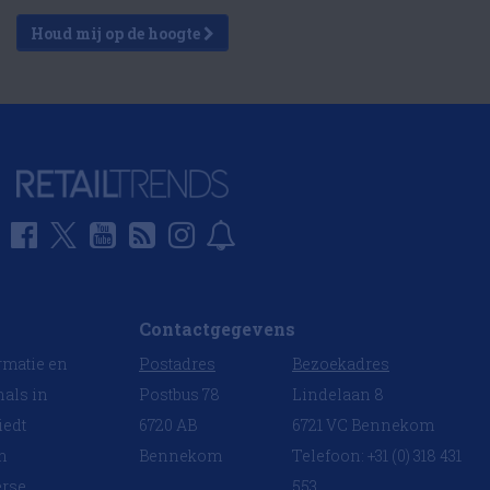
Houd mij op de hoogte
Contactgegevens
rmatie en
Postadres
Bezoekadres
nals in
Postbus 78
Lindelaan 8
iedt
6720 AB
6721 VC Bennekom
en
Bennekom
Telefoon: +31 (0) 318 431
erse
553