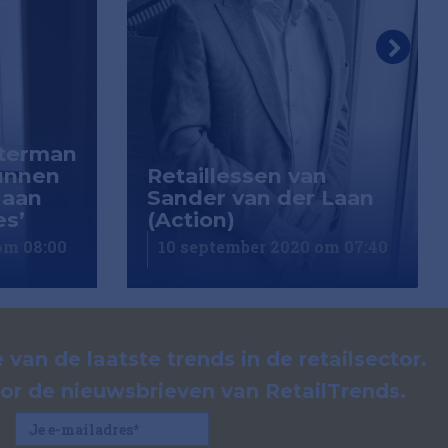
terman
kunnen
Retaillessen van
 aan
Sander van der Laan
es’
(Action)
om 08:00
10 september 2020 om 07:40
 van de laatste trends in de retailsector.
voor de nieuwsbrieven van RetailTrends.