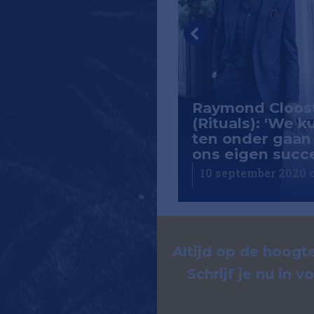
ie Elise
audenhove: 'Als
Raymond Cloos
 erop aankomt,
(Rituals): 'We 
men we met elkaar
ten onder gaan
blok'
ons eigen succ
eptember 2020 om 04:20
10 september 2020 
Altijd op de hoogte
Schrijf je nu in 