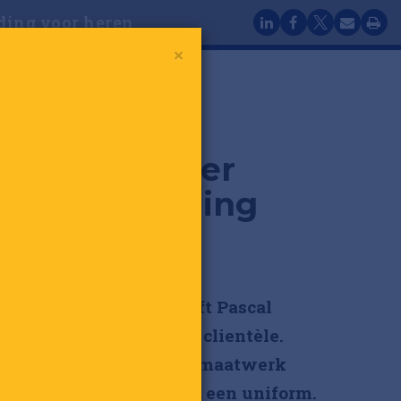
eding voor heren
×
ookie L'Atelier
ng: maatkleding
eren
s met pit, zo omschrijft Pascal
 de creaties voor zijn clientèle.
een goed pak mag dan maatwerk
 allesbehalve voelen als een uniform.