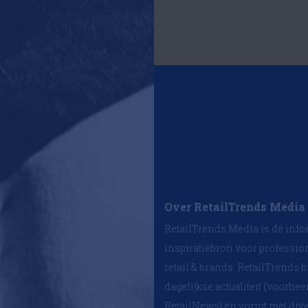
Over RetailTrends Media
RetailTrends Media is dé info
inspiratiebron voor professio
retail & brands. RetailTrends b
dagelijkse actualiteit (voorhe
RetailNews) en vormt met div