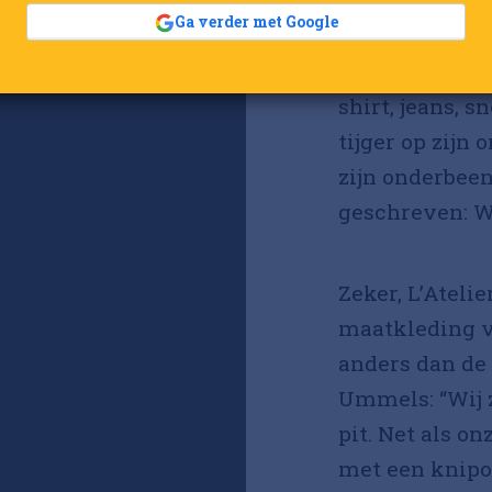
Ga verder met Google
Bepaald klassi
shirt, jeans, 
tijger op zijn
zijn onderbeen
geschreven: We
Zeker, L’Ateli
maatkleding v
anders dan de
Ummels: “Wij z
pit. Net als o
met een knipo