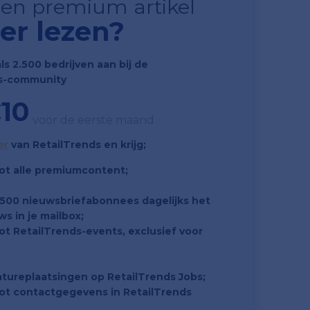
 een premium artikel
er lezen?
als 2.500 bedrijven aan bij de
s-community
10
voor de eerste maand
er
van RetailTrends en krijg
;
ot alle premiumcontent;
7.500 nieuwsbriefabonnees dagelijks het
ws in je mailbox;
t RetailTrends-events, exclusief voor
atureplaatsingen op RetailTrends Jobs;
ot contactgegevens in RetailTrends