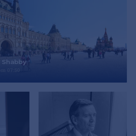
& Shabby
om 07:50