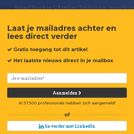
RetailRookie L'Atelier Tailoring: maatkl
Laat je mailadres achter en
lees direct verder
Gratis toegang
tot dit artikel
RetailR
Het laatste nieuws
direct in je mailbox
Tailori
voor h
Aanmelden
K
ostuum
Al 57.500 professionals hebben zich aangemeld!
Ummels
of
Want 
Ga verder met LinkedIn
zijn, het moet