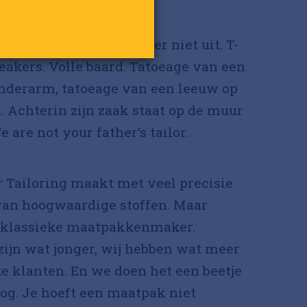
ek ziet Pascal Ummels er niet uit. T-
sneakers. Volle baard. Tatoeage van een
 onderarm, tatoeage van een leeuw op
. Achterin zijn zaak staat op de muur
 are not your father’s tailor.
er Tailoring maakt met veel precisie
an hoogwaardige stoffen. Maar
 klassieke maatpakkenmaker.
ijn wat jonger, wij hebben wat meer
nze klanten. En we doen het een beetje
og. Je hoeft een maatpak niet