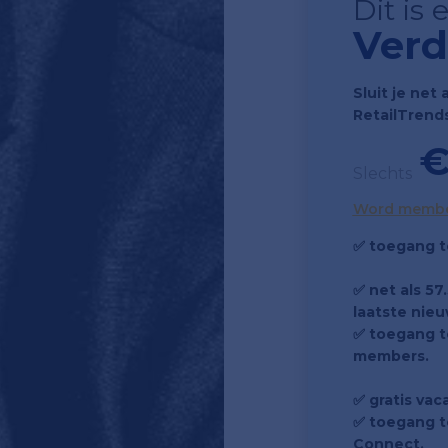
Dit is
Verd
Sluit je net 
RetailTrend
€
Slechts
Word memb
✅ toegang t
✅ net als 5
laatste nieu
✅ toegang to
members.
✅ gratis vac
✅ toegang t
Connect.