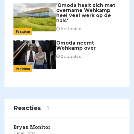
'Omoda haalt zich met
overname Wehkamp
heel veel werk op de
hals'
5 minuten
Premium
Omoda neemt
Wehkamp over
2 minuten
Premium
Reacties
1
Bryan Monitor
4 mei, 12:34