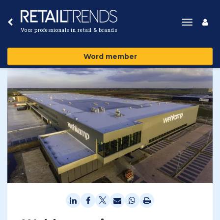
Toggle
Voor professionals in retail & brands
navigat
Word member