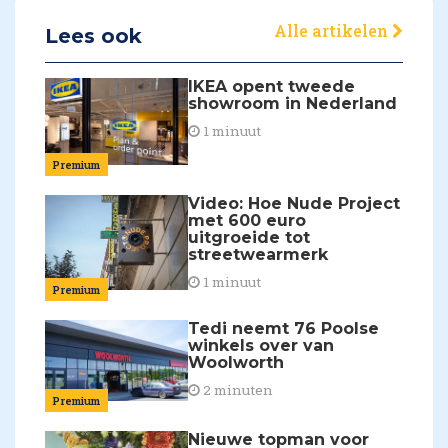
Alle artikelen
Lees ook
IKEA opent tweede
showroom in Nederland
1 minuut
Premium
Video: Hoe Nude Project
met 600 euro
uitgroeide tot
streetwearmerk
1 minuut
Premium
Tedi neemt 76 Poolse
winkels over van
Woolworth
2 minuten
Premium
Nieuwe topman voor