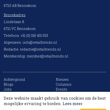
6720 AB Bennekom
Bezoekadres
Lindelaan 8
6721 VC Bennekom
Telefoon: +31 (0) 318 431 553
Algemeen:
info@retailtrends.nl
Redactie:
redactie@retailtrends.nl
Membership:
member@retailtrends.nl
Achtergrond
Nieuws
10 collega’s
Blogs
Columns
Jobs
Events
Contact
Word member
Deze website maakt gebruik van cookies om de best
Archief
Sitemap
Korting op events
mogelijke ervaring te bieden.
Lees meer