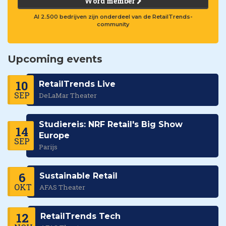
Word member
Al 2.500 bedrijven zijn onderdeel van de RetailTrends-
community
Upcoming events
10
RetailTrends Live
SEP
DeLaMar Theater
Studiereis: NRF Retail's Big Show
14
Europe
SEP
Parijs
6
Sustainable Retail
OKT
AFAS Theater
12
RetailTrends Tech