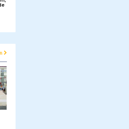
en,
de
en