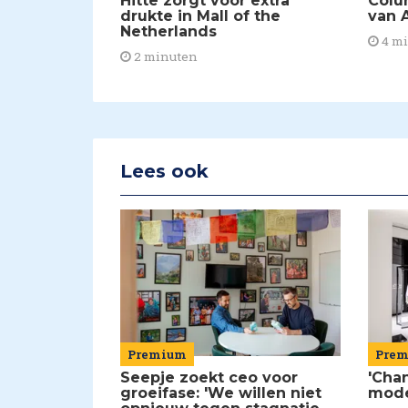
Hitte zorgt voor extra
Colu
drukte in Mall of the
van A
Netherlands
4 m
2 minuten
Lees ook
Premium
Pre
Seepje zoekt ceo voor
'Chan
groeifase: 'We willen niet
mod