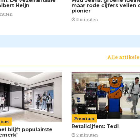
mn: De vezelfantasie
Mud Jeans: groene ideal
lbert Heijn
maar rode cijfers vellen 
pionier
inuten
5 minuten
Alle artikel
Premium
mium
Retailcijfers: Tedi
el blijft populairste
emerk'
2 minuten