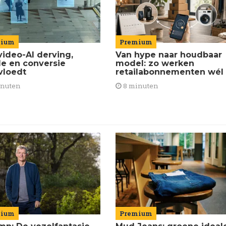
Premium
mium
Van hype naar houdbaar
video-AI derving,
model: zo werken
de en conversie
retailabonnementen wél
vloedt
8 minuten
inuten
mium
Premium