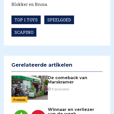
Blokker en Bruna.
TOP 1 TOYS
SPEELGOED
SCAPINO
Gerelateerde artikelen
De comeback van
Marskramer
5 minuten
Premium
Winnaar en verliezer
van de week