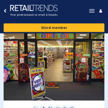
Toggle
Voor professionals in retail & brands
navigat
Word member