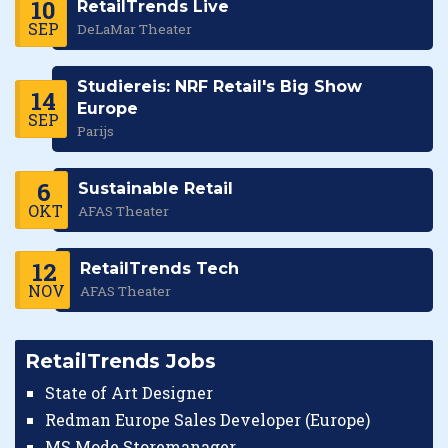
10
RetailTrends Live
SEP
DeLaMar Theater
Studiereis: NRF Retail's Big Show
14
Europe
SEP
Parijs
6
Sustainable Retail
OKT
AFAS Theater
12
RetailTrends Tech
NOV
AFAS Theater
RetailTrends Jobs
State of Art Designer
Redman Europe Sales Developer (Europe)
MS Mode Storemanager