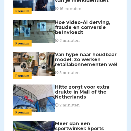
van je merkidentiteit'
16 minuten
Premium
Hoe video-AI derving,
fraude en conversie
beïnvloedt
5 minuten
Premium
Van hype naar houdbaar
model: zo werken
retailabonnementen wél
8 minuten
Premium
Hitte zorgt voor extra
drukte in Mall of the
Netherlands
2 minuten
Premium
Meer dan een
sportwinkel: Sports