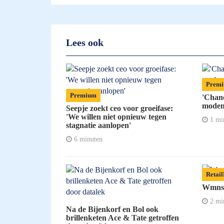
Lees ook
Prem
Premium
'Chane
modem
Seepje zoekt ceo voor groeifase:
'We willen niet opnieuw tegen
1 mi
stagnatie aanlopen'
6 minuten
Retai
Wmnsui
2 mi
Na de Bijenkorf en Bol ook
brillenketen Ace & Tate getroffen