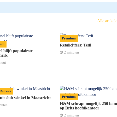
Alle artikel
Premium
ium
Retailcijfers: Tedi
l blijft populairste
2 minuten
erk'
nuut
lRookies
Premium
t sluit winkel in Maastricht
H&M schrapt mogelijk 250 ban
nuten
op Brits hoofdkantoor
2 minuten