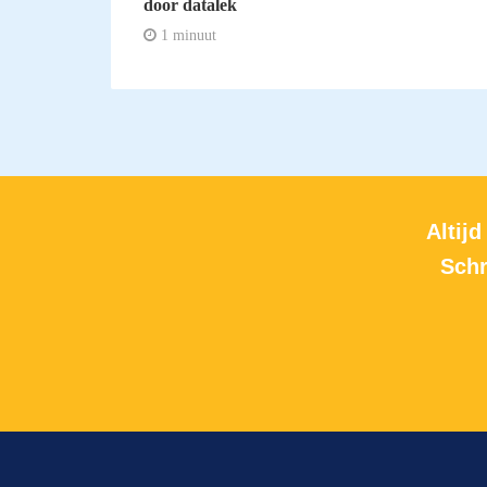
door datalek
1 minuut
Altijd
Schr