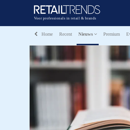
Voor professionals in retail & brands
Home
Recent
Nieuws
Premium
E