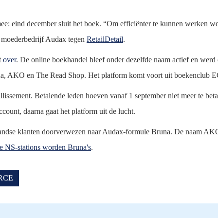
: eind december sluit het boek. “Om efficiënter te kunnen werken wo
gt moederbedrijf Audax tegen
RetailDetail
.
t
over
. De online boekhandel bleef onder dezelfde naam actief en werd
na, AKO en The Read Shop. Het platform komt voort uit boekenclub 
llissement. Betalende leden hoeven vanaf 1 september niet meer te beta
ount, daarna gaat het platform uit de lucht.
landse klanten doorverwezen naar Audax-formule Bruna. De naam AK
lle NS-stations worden Bruna's
.
RCE