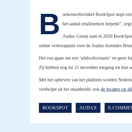
B
oekenwebwinkel BookSpot stopt ermee
het aantal retailmerken beperkt”, ze
Audax Groep nam in 2020 BookSpo
online verkooppunt voor de Audax-formules Bru
Het zou gaan om een ‘uitdoofscenario’ en geen fai
Zij hebben nog tot 21 december toegang tot hun acc
Met het opheven van het platform worden Neder
verdwijnt uit het straatbeeld: ook
de locaties op a
BOOKSPOT
AUDAX
E-COMME