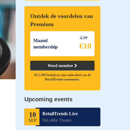
Ontdek de voordelen van
Premium
€39
Maand
€10
membership
Word member
Al 2.500 bedrijven zijn onderdeel van de
RetailTrends-community
Upcoming events
10
RetailTrends Live
SEP
DeLaMar Theater