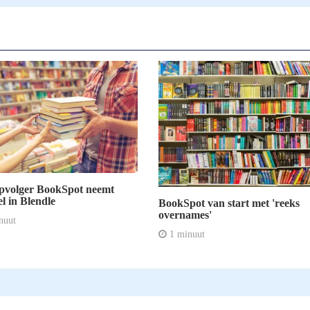
pvolger BookSpot neemt
l in Blendle
BookSpot van start met 'reeks
overnames'
nuut
1 minuut