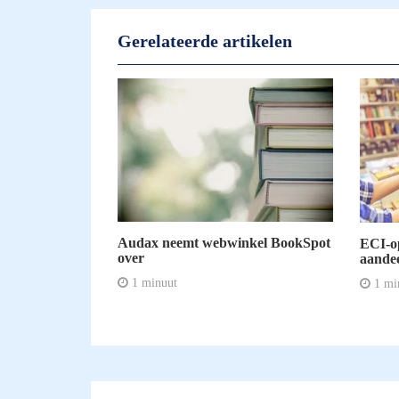
Gerelateerde artikelen
Audax neemt webwinkel BookSpot
ECI-o
over
aandee
1 minuut
1 mi