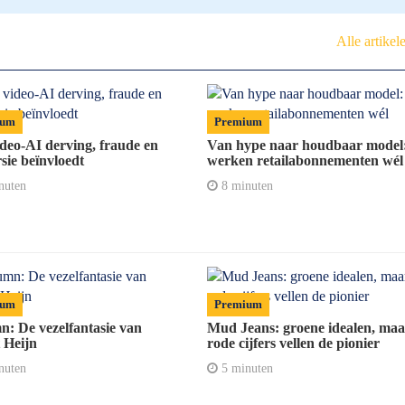
Alle artikel
ium
Premium
deo-AI derving, fraude en
Van hype naar houdbaar model:
sie beïnvloedt
werken retailabonnementen wél
nuten
8 minuten
ium
Premium
: De vezelfantasie van
Mud Jeans: groene idealen, maa
 Heijn
rode cijfers vellen de pionier
nuten
5 minuten