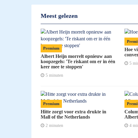
Meest gelezen
Prem
Premium
Hoe vi
conver
Albert Heijn morrelt opnieuw aan
koopzegels: 'Te riskant om er in één
5 mi
keer mee te stoppen'
5 minuten
Premium
Prem
Hitte zorgt voor extra drukte in
Column
Mall of the Netherlands
Albert
2 minuten
4 mi