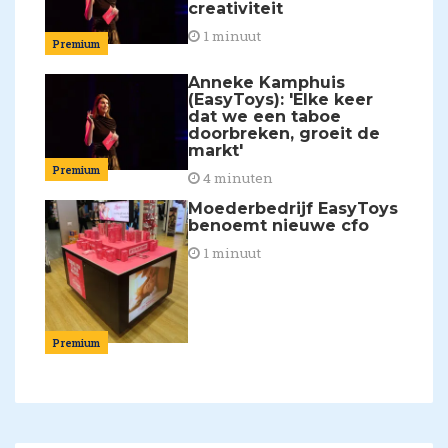
creativiteit
1 minuut
Premium
Anneke Kamphuis
(EasyToys): 'Elke keer
dat we een taboe
doorbreken, groeit de
markt'
Premium
4 minuten
Moederbedrijf EasyToys
benoemt nieuwe cfo
1 minuut
Premium