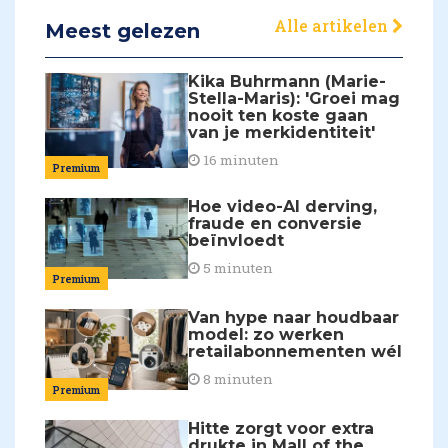
Alle artikelen
Meest gelezen
Kika Buhrmann (Marie-
Stella-Maris): 'Groei mag
nooit ten koste gaan
van je merkidentiteit'
16 minuten
Premium
Hoe video-AI derving,
fraude en conversie
beïnvloedt
5 minuten
Premium
Van hype naar houdbaar
model: zo werken
retailabonnementen wél
8 minuten
Premium
Hitte zorgt voor extra
drukte in Mall of the