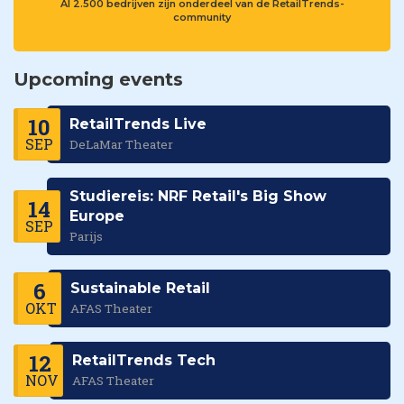
Al 2.500 bedrijven zijn onderdeel van de RetailTrends-
community
Upcoming events
10
RetailTrends Live
SEP
DeLaMar Theater
Studiereis: NRF Retail's Big Show
14
Europe
SEP
Parijs
6
Sustainable Retail
OKT
AFAS Theater
12
RetailTrends Tech
NOV
AFAS Theater