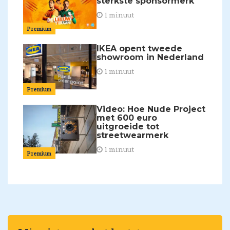
sterkste sponsormerk'
1 minuut
Premium
IKEA opent tweede
showroom in Nederland
1 minuut
Premium
Video: Hoe Nude Project
met 600 euro
uitgroeide tot
streetwearmerk
1 minuut
Premium