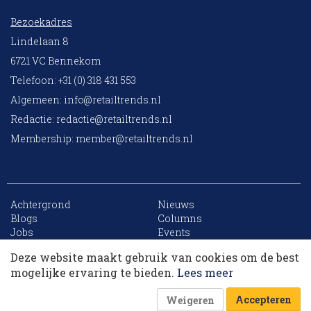
Bezoekadres
Lindelaan 8
6721 VC Bennekom
Telefoon: +31 (0) 318 431 553
Algemeen:
info@retailtrends.nl
Redactie:
redactie@retailtrends.nl
Membership:
member@retailtrends.nl
Achtergrond
Nieuws
10 collega’s
Blogs
Columns
Jobs
Events
Contact
Word member
Deze website maakt gebruik van cookies om de best
Archief
Sitemap
Korting op events
mogelijke ervaring te bieden.
Lees meer
Accepteren
Weigeren
Website is powered by