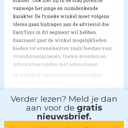
brainer’. Ook ziet hij in de stad potentie
vanwege het jonge en ruimdenkende
karakter. De fysieke winkel moet volgens
Idema gaan bijdragen aan de adviesrol die
EasyToys in dit segment wil hebben.
Daarnaast gaat de winkel mogelijkheden
bieden tot evenementen zoals feestjes voor
vriendinnengroepen, thema-avonden en
informatieavonden met seksuologen.
De webshop van EasyToys is inmiddels
actief in 7 landen. Het...
Verder lezen? Meld je dan
aan voor de
gratis
nieuwsbrief.