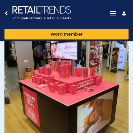
Toggle
Voor professionals in retail & brands
navigat
Word member