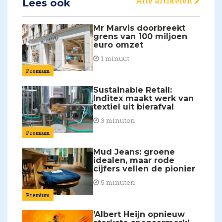
Alle artikelen
Lees ook
Mr Marvis doorbreekt
grens van 100 miljoen
euro omzet
1 minuut
Premium
Sustainable Retail:
Inditex maakt werk van
textiel uit bierafval
3 minuten
Premium
Mud Jeans: groene
idealen, maar rode
cijfers vellen de pionier
5 minuten
Premium
'Albert Heijn opnieuw