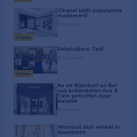
'Chanel blijft populairste
modemerk'
1 minuut
Premium
Retailcijfers: Tedi
2 minuten
Premium
Na de Bijenkorf en Bol
ook brillenketen Ace &
Tate getroffen door
datalek
1 minuut
Wmnsuit sluit winkel in
Maastricht