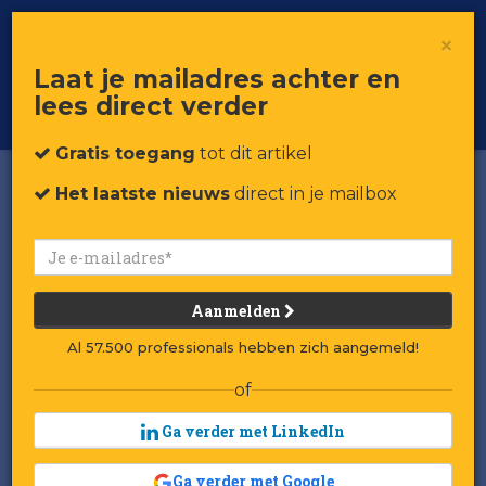
×
Toggle
Voor professionals in retail & brands
Laat je mailadres achter en
navigat
lees direct verder
Word member
Gratis toegang
tot dit artikel
Het laatste nieuws
direct in je mailbox
Aanmelden
Al 57.500 professionals hebben zich aangemeld!
of
Ga verder met LinkedIn
Ga verder met Google