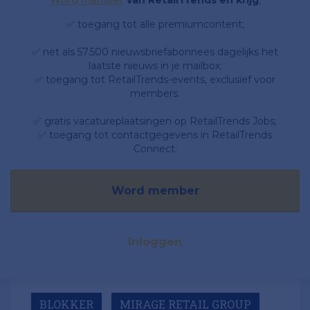
Word member
van RetailTrends en krijg
;
✅ toegang tot alle premiumcontent;
✅ net als 57.500 nieuwsbriefabonnees dagelijks het
laatste nieuws in je mailbox;
✅ toegang tot RetailTrends-events, exclusief voor
members.
✅ gratis vacatureplaatsingen op RetailTrends Jobs;
✅ toegang tot contactgegevens in RetailTrends
Connect.
Word member
Inloggen
BLOKKER
MIRAGE RETAIL GROUP