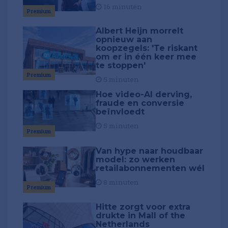
16 minuten
Premium
Albert Heijn morrelt
opnieuw aan
koopzegels: 'Te riskant
om er in één keer mee
te stoppen'
Premium
5 minuten
Hoe video-AI derving,
fraude en conversie
beïnvloedt
5 minuten
Premium
Van hype naar houdbaar
model: zo werken
retailabonnementen wél
8 minuten
Premium
Hitte zorgt voor extra
drukte in Mall of the
Netherlands