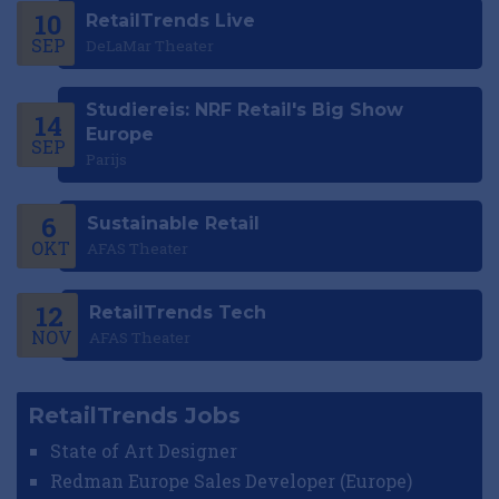
10
RetailTrends Live
SEP
DeLaMar Theater
Studiereis: NRF Retail's Big Show
14
Europe
SEP
Parijs
6
Sustainable Retail
OKT
AFAS Theater
12
RetailTrends Tech
NOV
AFAS Theater
RetailTrends Jobs
State of Art Designer
Redman Europe Sales Developer (Europe)