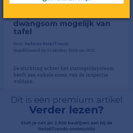
Verpact haalt deadline:
dwangsom mogelijk van
tafel
Door:
Redactie RetailTrends
Gepubliceerd op 31 oktober 2024 om 15:12
De stichting achter het statiegeldsysteem
heeft aan enkele eisen van de inspectie
voldaan.
Dit is een premium artikel
Verder lezen?
Sluit je net als 2.500 bedrijven aan bij de
RetailTrends-community