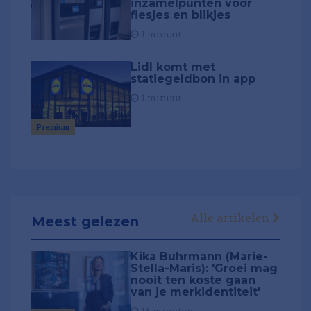
inzamelpunten voor
flesjes en blikjes
1 minuut
Lidl komt met
statiegeldbon in app
1 minuut
Premium
Alle artikelen
Meest gelezen
Kika Buhrmann (Marie-
Stella-Maris): 'Groei mag
nooit ten koste gaan
van je merkidentiteit'