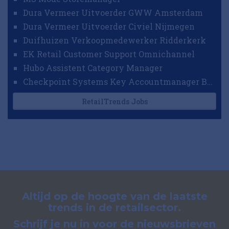
Dura Vermeer Uitvoerder GWW Amsterdam
Dura Vermeer Uitvoerder Civiel Nijmegen
Duifhuizen Verkoopmedewerker Ridderkerk
EK Retail Customer Support Omnichannel
Hubo Assistent Category Manager
Checkpoint Systems Key Accountmanager Benelux
RetailTrends Jobs
Altijd op de hoogte van de laatste
trends in de retailsector.
Schrijf je nu in voor de nieuwsbrieven