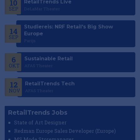
10
RetailTrends Live
SEP
DeLaMar Theater
Studiereis: NRF Retail's Big Show
14
Europe
SEP
Parijs
6
Sustainable Retail
OKT
AFAS Theater
12
RetailTrends Tech
NOV
AFAS Theater
RetailTrends Jobs
State of Art Designer
Redman Europe Sales Developer (Europe)
MS Mode Storemanager