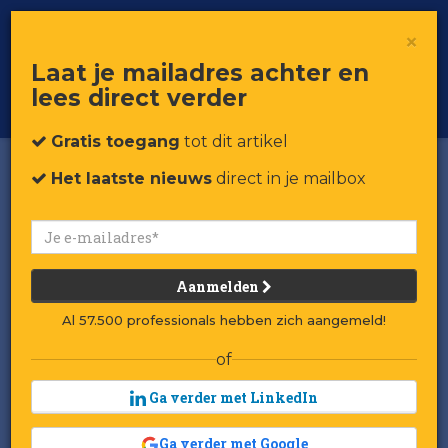
×
Toggle
Voor professionals in retail & brands
Laat je mailadres achter en
navigat
lees direct verder
Word member
Gratis toegang
tot dit artikel
Het laatste nieuws
direct in je mailbox
Aanmelden
Al 57.500 professionals hebben zich aangemeld!
of
Ga verder met LinkedIn
Ga verder met Google