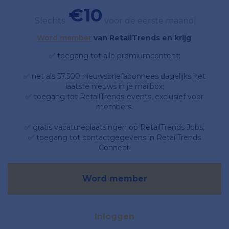
€10
Slechts
voor de eerste maand
Word member
van RetailTrends en krijg
;
✅ toegang tot alle premiumcontent;
✅ net als 57.500 nieuwsbriefabonnees dagelijks het
laatste nieuws in je mailbox;
✅ toegang tot RetailTrends-events, exclusief voor
members.
✅ gratis vacatureplaatsingen op RetailTrends Jobs;
✅ toegang tot contactgegevens in RetailTrends
Connect.
Word member
Inloggen