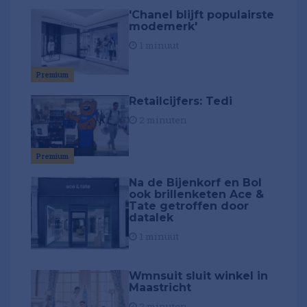
'Chanel blijft populairste
modemerk'
1 minuut
Premium
Retailcijfers: Tedi
2 minuten
Premium
Na de Bijenkorf en Bol
ook brillenketen Ace &
Tate getroffen door
datalek
1 minuut
Wmnsuit sluit winkel in
Maastricht
2 minuten