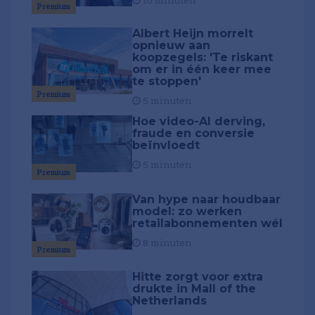
16 minuten
Premium
Albert Heijn morrelt
opnieuw aan
koopzegels: 'Te riskant
om er in één keer mee
te stoppen'
Premium
5 minuten
Hoe video-AI derving,
fraude en conversie
beïnvloedt
5 minuten
Premium
Van hype naar houdbaar
model: zo werken
retailabonnementen wél
8 minuten
Premium
Hitte zorgt voor extra
drukte in Mall of the
Netherlands