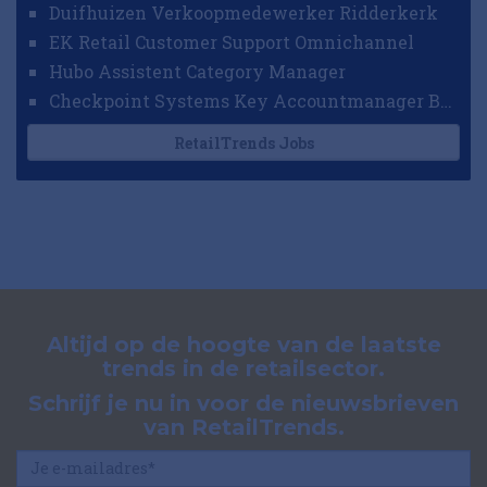
Duifhuizen Verkoopmedewerker Ridderkerk
EK Retail Customer Support Omnichannel
Hubo Assistent Category Manager
Checkpoint Systems Key Accountmanager Benelux
RetailTrends Jobs
Altijd op de hoogte van de laatste
trends in de retailsector.
Schrijf je nu in voor de nieuwsbrieven
van RetailTrends.