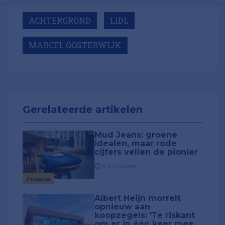
ACHTERGROND
LIDL
MARCEL OOSTERWIJK
Gerelateerde artikelen
Mud Jeans: groene
idealen, maar rode
cijfers vellen de pionier
5 minuten
Premium
Albert Heijn morrelt
opnieuw aan
koopzegels: 'Te riskant
om er in één keer mee