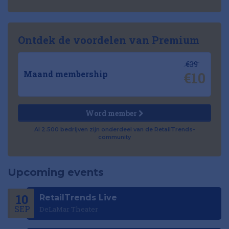
Ontdek de voordelen van Premium
€39
€10
Maand membership
Word member
Al 2.500 bedrijven zijn onderdeel van de RetailTrends-
community
Upcoming events
10
RetailTrends Live
SEP
DeLaMar Theater