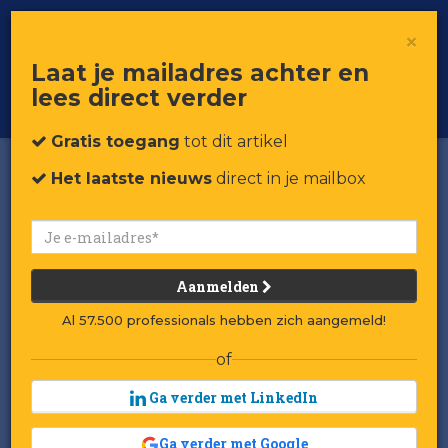
×
Toggle
Voor professionals in retail & brands
Laat je mailadres achter en
navigat
lees direct verder
Word member
Gratis toegang
tot dit artikel
Het laatste nieuws
direct in je mailbox
Aanmelden
Al 57.500 professionals hebben zich aangemeld!
of
Ga verder met LinkedIn
Ga verder met Google