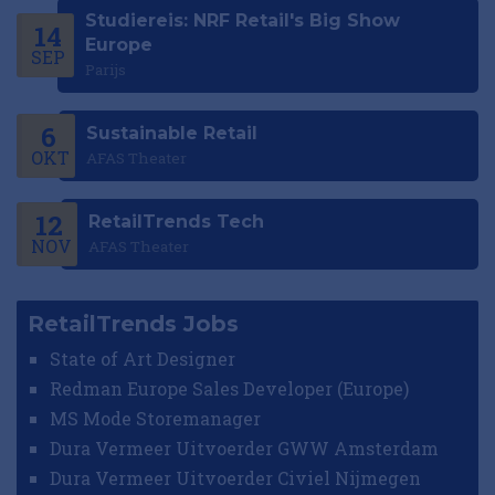
Studiereis: NRF Retail's Big Show
14
Europe
SEP
Parijs
6
Sustainable Retail
OKT
AFAS Theater
12
RetailTrends Tech
NOV
AFAS Theater
RetailTrends Jobs
State of Art Designer
Redman Europe Sales Developer (Europe)
MS Mode Storemanager
Dura Vermeer Uitvoerder GWW Amsterdam
Dura Vermeer Uitvoerder Civiel Nijmegen