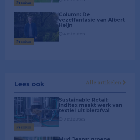
Premium
Column: De
vezelfantasie van Albert
Heijn
4 minuten
Premium
Alle artikelen
Lees ook
Sustainable Retail:
Inditex maakt werk van
textiel uit bierafval
3 minuten
Premium
Mud Jeans: groene