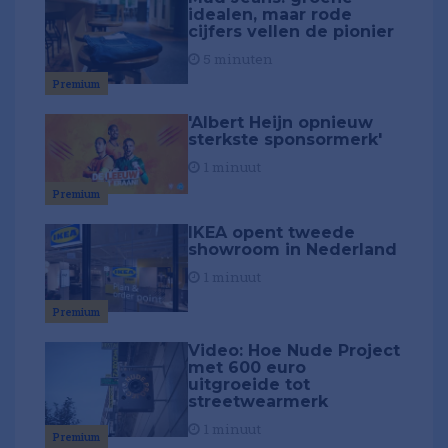
idealen, maar rode
cijfers vellen de pionier
5 minuten
Premium
'Albert Heijn opnieuw
sterkste sponsormerk'
1 minuut
Premium
IKEA opent tweede
showroom in Nederland
1 minuut
Premium
Video: Hoe Nude Project
met 600 euro
uitgroeide tot
streetwearmerk
1 minuut
Premium