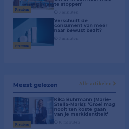
te stoppen'
Premium
5 minuten
Verschuift de
consument van méér
naar bewust bezit?
5 minuten
Premium
Alle artikelen
Meest gelezen
Kika Buhrmann (Marie-
Stella-Maris): 'Groei mag
nooit ten koste gaan
van je merkidentiteit'
16 minuten
Premium