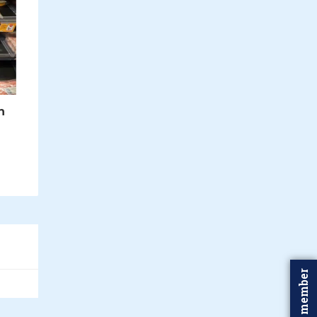
n
Word member