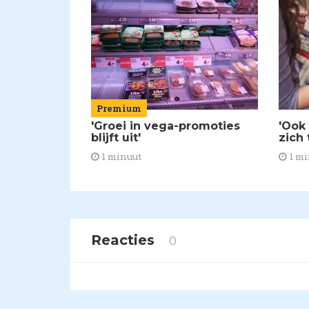
Premium
'Groei in vega-promoties
'Ook
blijft uit'
zich 
1 minuut
1 mi
Reacties
0