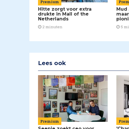
Premium
Pre
Hitte zorgt voor extra
Mud 
drukte in Mall of the
maar
Netherlands
pion
2 minuten
5 m
Lees ook
Premium
Pre
Seepje zoekt ceo voor
'Chan