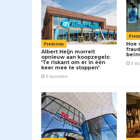
Pre
Premium
Hoe 
frau
Albert Heijn morrelt
beïn
opnieuw aan koopzegels:
'Te riskant om er in één
5 m
keer mee te stoppen'
5 minuten