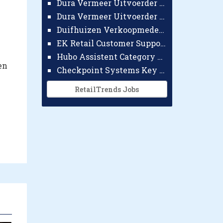
Dura Vermeer Uitvoerder GWW Amsterdam
Dura Vermeer Uitvoerder Civiel Nijmegen
Duifhuizen Verkoopmedewerker Ridderkerk
EK Retail Customer Support Omnichannel
Hubo Assistent Category Manager
en
Checkpoint Systems Key Accountmanager Benelux
RetailTrends Jobs