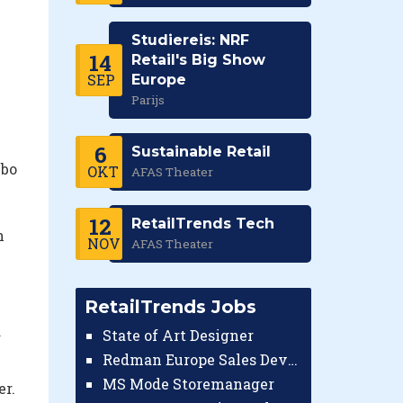
Studiereis: NRF
14
Retail's Big Show
SEP
Europe
Parijs
6
Sustainable Retail
mbo
OKT
AFAS Theater
12
RetailTrends Tech
n
NOV
AFAS Theater
RetailTrends Jobs
a
State of Art Designer
Redman Europe Sales Developer (Europe)
MS Mode Storemanager
er.