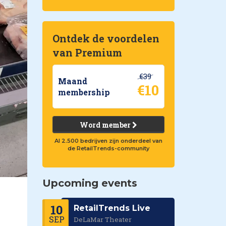
Ontdek de voordelen
van Premium
€39
Maand
€10
membership
Word member
Al 2.500 bedrijven zijn onderdeel van
de RetailTrends-community
Upcoming events
10
RetailTrends Live
SEP
DeLaMar Theater