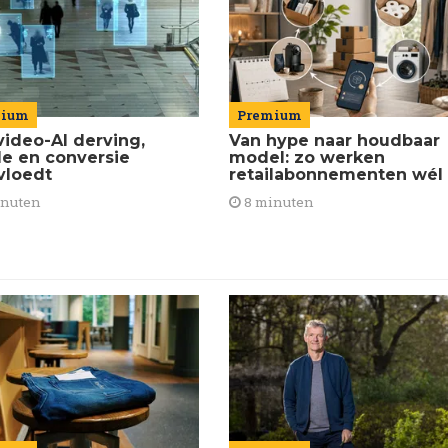
Premium
mium
Van hype naar houdbaar
video-AI derving,
model: zo werken
de en conversie
retailabonnementen wél
vloedt
8 minuten
inuten