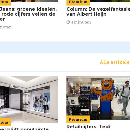
mium
Premium
Jeans: groene idealen,
Column: De vezelfantasi
 rode cijfers vellen de
van Albert Heijn
ier
4 minuten
inuten
Alle artikel
Premium
mium
Retailcijfers: Tedi
el blijft populairste