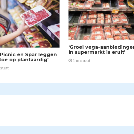
‘Groei vega-aanbiedinge
in supermarkt is eruit'
 Picnic en Spar leggen
toe op plantaardig'
1 minuut
nuut