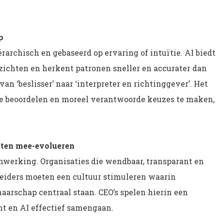
p
rarchisch en gebaseerd op ervaring of intuïtie. AI biedt
zichten en herkent patronen sneller en accurater dan
n ‘beslisser’ naar ‘interpreter en richtinggever’. Het
e beoordelen en moreel verantwoorde keuzes te maken,
oeten mee-evolueren
enwerking. Organisaties die wendbaar, transparant en
 Leiders moeten een cultuur stimuleren waarin
aarschap centraal staan. CEO’s spelen hierin een
ent en AI effectief samengaan.