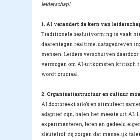
leiderschap?
1. AI verandert de kern van leiderscha
Traditionele besluitvorming is vaak hië
daarentegen realtime, datagedreven in
mensen. Leiders verschuiven daardoor va
vermogen om AI-uitkomsten kritisch t
wordt cruciaal.
2. Organisatiestructuur en cultuur m
AI doorbreekt silo’s en stimuleert sam
adaptief zijn, halen het meeste uit AI.
experimenteren, leren en gedeeld eigen
sleutelrol: zij zorgen dat menselijk tal