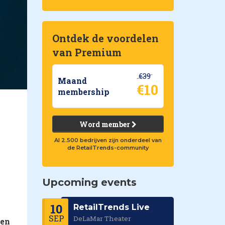
Ontdek de voordelen
van Premium
€39
Maand
€10
membership
Word member
Al 2.500 bedrijven zijn onderdeel van
de RetailTrends-community
Upcoming events
10
RetailTrends Live
SEP
DeLaMar Theater
 en