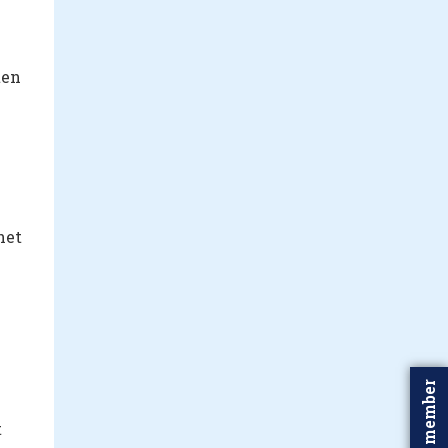
ten
het
Word member
t