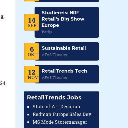
Studiereis: NRF
g,
14
Retail's Big Show
SEP
Europe
Parijs
6
Sustainable Retail
OKT
AFAS Theater
12
RetailTrends Tech
NOV
AFAS Theater
24:
RetailTrends Jobs
State of Art Designer
Redman Europe Sales Developer (Europe)
MS Mode Storemanager