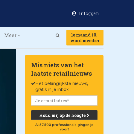
Inloggen
Meer
1e maand 10,-
Search
word member
Mis niets van het
laatste retailnieuws
Het belangrijkste nieuws,
gratis in je inbox
Houd mij op de hoogte
Al 57.500 professionals gingen je
voor!