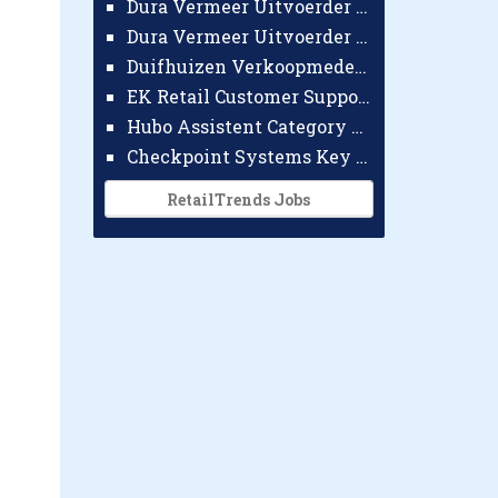
Dura Vermeer Uitvoerder GWW Amsterdam
Dura Vermeer Uitvoerder Civiel Nijmegen
Duifhuizen Verkoopmedewerker Ridderkerk
EK Retail Customer Support Omnichannel
Hubo Assistent Category Manager
Checkpoint Systems Key Accountmanager Benelux
RetailTrends Jobs