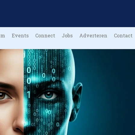
um
Events
Connect
Jobs
Adverteren
Contact