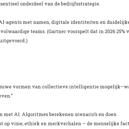
ssentieel onderdeel van de bedrijfsstrategie.
 AI-agents met namen, digitale identiteiten en duidelijk
 volwaardige teams. (Gartner voorspelt dat in 2026 25% 
uitgevoerd.)
nieuwe vormen van collectieve intelligentie mogelijk—w
even.”
den met AI. Algoritmes berekenen scenario’s en doen
ust op visie, ethiek en merkverhalen — de menselijke fac