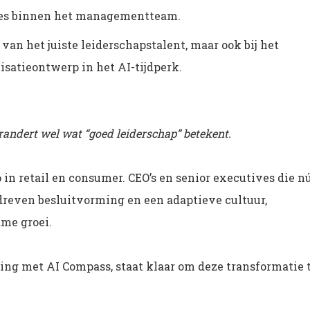
es binnen het managementteam.
 van het juiste leiderschapstalent, maar ook bij het
isatieontwerp in het AI-tijdperk.
randert wel wat “goed leiderschap” betekent.
p in retail en consumer. CEO’s en senior executives die n
dreven besluitvorming en een adaptieve cultuur,
ame groei.
ng met AI Compass, staat klaar om deze transformatie 