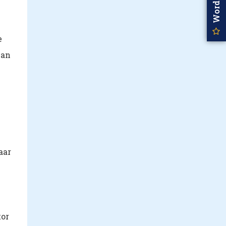
e
van
aar
tor