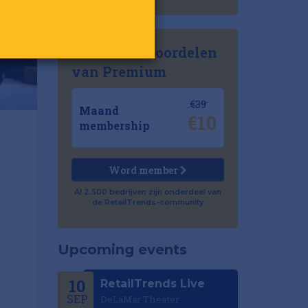
Ontdek de voordelen
van Premium
€39
Maand
€10
membership
Word member
Al 2.500 bedrijven zijn onderdeel van
de RetailTrends-community
Upcoming events
10
RetailTrends Live
SEP
DeLaMar Theater