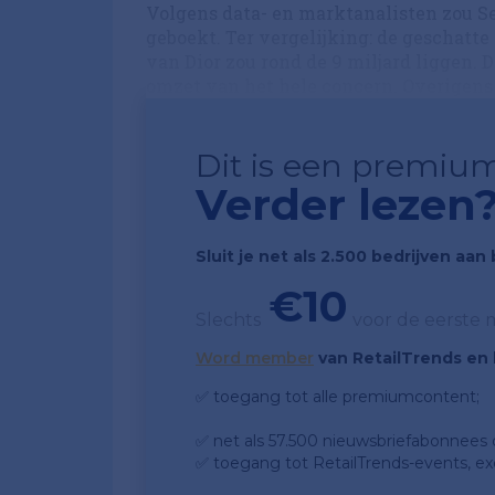
Volgens data- en marktanalisten zou S
geboekt. Ter vergelijking: de geschatte
van Dior zou rond de 9 miljard liggen. 
omzet van het hele concern. Overigens 
Dit is een premium
Verder lezen
Sluit je net als 2.500 bedrijven aa
€10
Slechts
voor de eerste
Word member
van RetailTrends en k
✅ toegang tot alle premiumcontent;
✅ net als 57.500 nieuwsbriefabonnees da
✅ toegang tot RetailTrends-events, ex