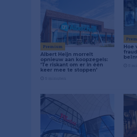
Pre
Premium
Hoe 
frau
Albert Heijn morrelt
beïn
opnieuw aan koopzegels:
'Te riskant om er in één
5 m
keer mee te stoppen'
5 minuten