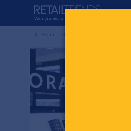
Voor professionals in retail & brands
Home
Recent
Nieuws
Premi