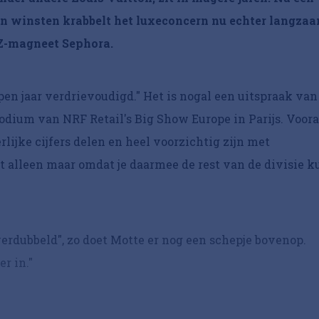
en winsten krabbelt het luxeconcern nu echter langza
Z-magneet Sephora.
pen jaar verdrievoudigd." Het is nogal een uitspraak van
podium van NRF Retail's Big Show Europe in Parijs. Voora
jke cijfers delen en heel voorzichtig zijn met
 alleen maar omdat je daarmee de rest van de divisie k
rdubbeld", zo doet Motte er nog een schepje bovenop.
r in."