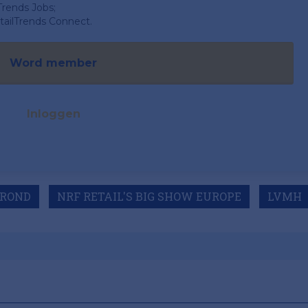
Trends Jobs;
ailTrends Connect.
Word member
Inloggen
ROND
NRF RETAIL'S BIG SHOW EUROPE
LVMH