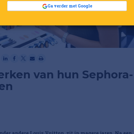
Ga verder met Google
rken van hun Sephora-
ren
der andere Louis Vuitton, zit in magere jaren. Na een