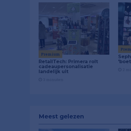
Pre
Premium
Seph
'boet
RetailTech: Primera rolt
cadeaupersonalisatie
2 m
landelijk uit
3 minuten
Meest gelezen