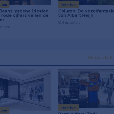
mium
Premium
Jeans: groene idealen,
Column: De vezelfantasi
 rode cijfers vellen de
van Albert Heijn
ier
4 minuten
inuten
Alle artikel
Premium
mium