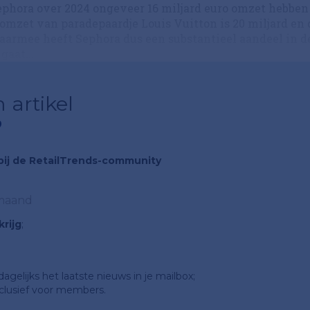
ephora over 2024 ongeveer 16 miljard euro omzet hebben
 omzet van paradepaardje Louis Vuitton is 20 miljard en 
Daarmee heeft Sephora dus een substantieel aandeel in d
gaat...
 artikel
?
n bij de RetailTrends-community
 maand
rijg
;
gelijks het laatste nieuws in je mailbox;
clusief voor members.