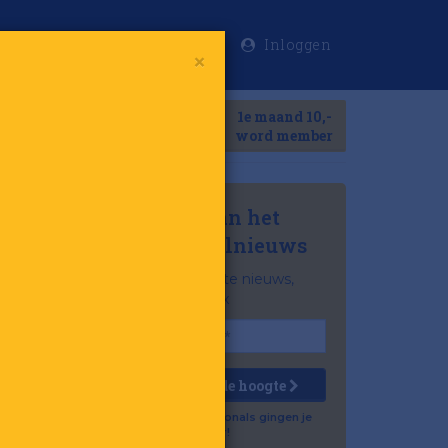
Inloggen
×
Meer
1e maand 10,-
Search
word member
Mis niets van het
laatste retailnieuws
Het belangrijkste nieuws,
gratis in je inbox
Houd mij op de hoogte
Al 57.500 professionals gingen je
voor!