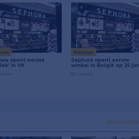
mium
Premium
ora opent eerste
Sephora opent eerste
iek' in VK
winkel in België op 25 jun
inuten
1 minuut
Alle artikel