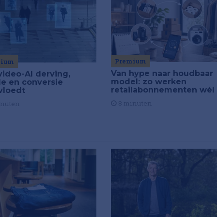
Premium
mium
Van hype naar houdbaar
video-AI derving,
model: zo werken
de en conversie
retailabonnementen wél
vloedt
8 minuten
inuten