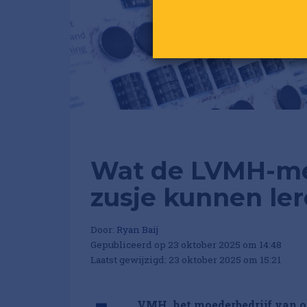
Wat de LVMH-me
zusje kunnen le
Door:
Ryan Baij
Gepubliceerd op 23 oktober 2025 om 14:48
Laatst gewijzigd: 23 oktober 2025 om 15:21
VMH, het moederbedrijf van on