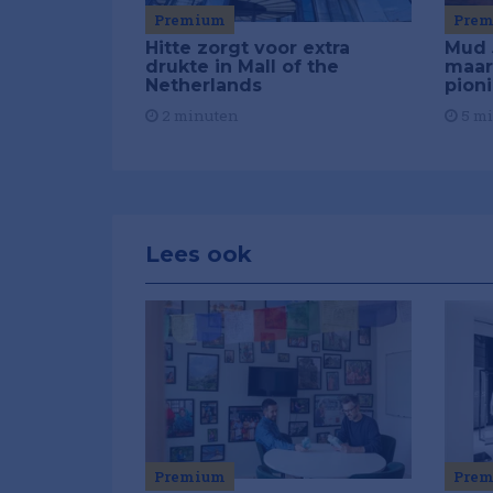
Premium
Pre
Hitte zorgt voor extra
Mud 
drukte in Mall of the
maar
Netherlands
pion
2 minuten
5 m
Lees ook
Premium
Pre