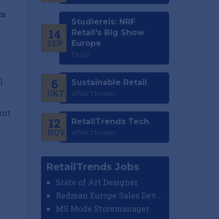
am
Studiereis: NRF
14
Retail's Big Show
SEP
Europe
Parijs
l
6
Sustainable Retail
OKT
AFAS Theater
unt
12
RetailTrends Tech
NOV
AFAS Theater
RetailTrends Jobs
State of Art Designer
Redman Europe Sales Developer (Europe)
MS Mode Storemanager