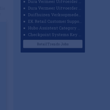
Dura Vermeer Uitvoerder GWW Amsterdam
Dura Vermeer Uitvoerder Civiel Nijmegen
die
e
Duifhuizen Verkoopmedewerker Ridderkerk
EK Retail Customer Support Omnichannel
Hubo Assistent Category Manager
Checkpoint Systems Key Accountmanager Benelux
RetailTrends Jobs