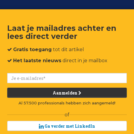
Laat je mailadres achter en
lees direct verder
um
Events
Connect
Jobs
Adverteren
Contact
Gratis toegang
tot dit artikel
Het laatste nieuws
direct in je mailbox
Aanmelden
Al 57.500 professionals hebben zich aangemeld!
of
Ga verder met LinkedIn