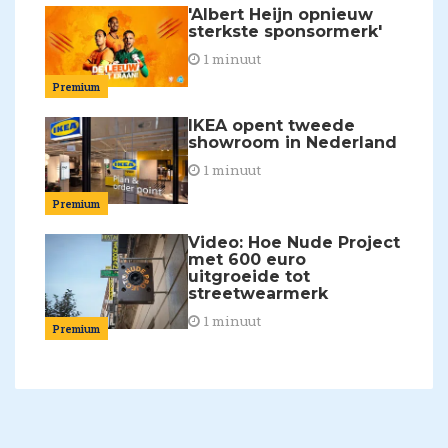
'Albert Heijn opnieuw
sterkste sponsormerk'
1 minuut
Premium
IKEA opent tweede
showroom in Nederland
1 minuut
Premium
Video: Hoe Nude Project
met 600 euro
uitgroeide tot
streetwearmerk
1 minuut
Premium