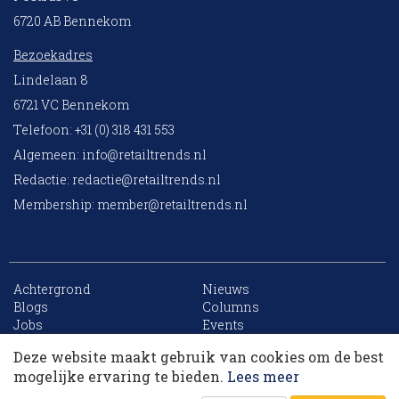
6720 AB Bennekom
Bezoekadres
Lindelaan 8
6721 VC Bennekom
Telefoon: +31 (0) 318 431 553
Algemeen:
info@retailtrends.nl
Redactie:
redactie@retailtrends.nl
Membership:
member@retailtrends.nl
Achtergrond
Nieuws
10 collega’s
Blogs
Columns
Jobs
Events
Contact
Word member
Deze website maakt gebruik van cookies om de best
Archief
Sitemap
Korting op events
mogelijke ervaring te bieden.
Lees meer