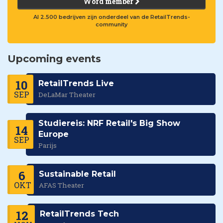
Word member
Al 2.500 bedrijven zijn onderdeel van de RetailTrends-
community
Upcoming events
10
RetailTrends Live
SEP
DeLaMar Theater
Studiereis: NRF Retail's Big Show
14
Europe
SEP
Parijs
6
Sustainable Retail
OKT
AFAS Theater
12
RetailTrends Tech