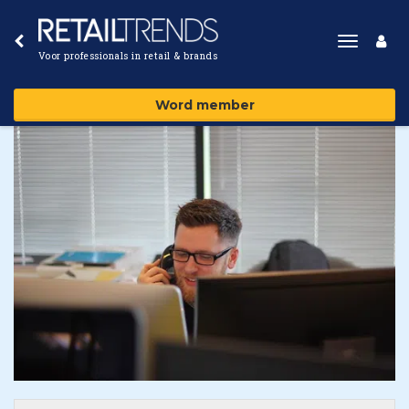
Toggle
Voor professionals in retail & brands
navigat
Word member