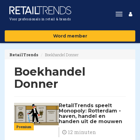
Toggle
Voor professionals in retail & brands
navigat
Word member
RetailTrends
Boekhandel Donner
Boekhandel
Donner
RetailTrends speelt
Monopoly: Rotterdam -
haven, handel en
handen uit de mouwen
Premium
12 minuten