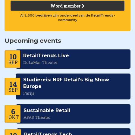
Word member
Al 2.500 bedrijven zijn onderdeel van de RetailTrends-
community
Upcoming events
10
RetailTrends Live
SEP
DeLaMar Theater
Studiereis: NRF Retail's Big Show
14
Europe
SEP
Parijs
6
Sustainable Retail
OKT
AFAS Theater
RetailTrends Tech