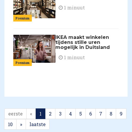
1 minuut
Premium
IKEA maakt winkelen
tijdens stille uren
mogelijk in Duitsland
1 minuut
Premium
eerste
«
1
2
3
4
5
6
7
8
9
10
»
laatste