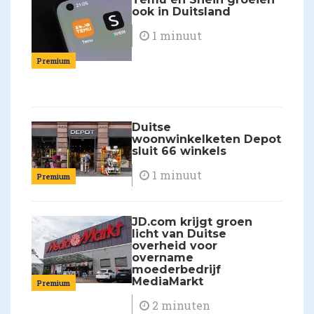
ook in Duitsland
1 minuut
Premium
Duitse
woonwinkelketen Depot
sluit 66 winkels
1 minuut
Premium
JD.com krijgt groen
licht van Duitse
overheid voor
overname
moederbedrijf
MediaMarkt
Premium
2 minuten