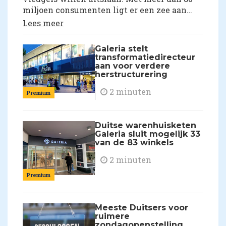
miljoen consumenten ligt er een zee aan
omzetpotentieel. Verschillende fysieke en
Lees meer
online retailers kiezen voor Duitsland als ze
in het buitenland willen expanderen.
Galeria stelt
Nieuws over Nederlandse retailers die de
transformatiedirecteur
Duitse grens overgaan vind je op deze
aan voor verdere
herstructurering
pagina.
2 minuten
Premium
Duitse warenhuisketen
Galeria sluit mogelijk 33
van de 83 winkels
2 minuten
Premium
Meeste Duitsers voor
ruimere
zondagopenstelling