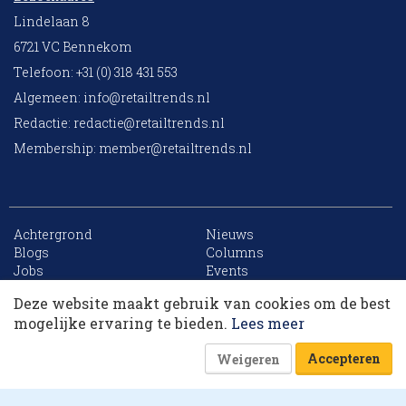
Lindelaan 8
6721 VC Bennekom
Telefoon: +31 (0) 318 431 553
Algemeen:
info@retailtrends.nl
Redactie:
redactie@retailtrends.nl
Membership:
member@retailtrends.nl
Achtergrond
Nieuws
10 collega’s
Blogs
Columns
Jobs
Events
Contact
Word member
Deze website maakt gebruik van cookies om de best
Archief
Sitemap
Korting op events
mogelijke ervaring te bieden.
Lees meer
Accepteren
Weigeren
Website is powered by