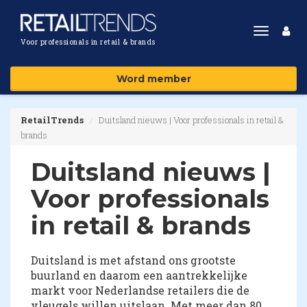
Toggle
Voor professionals in retail & brands
navigat
Word member
RetailTrends
Duitsland nieuws | Voor professionals in retail &
brands
Duitsland nieuws |
Voor professionals
in retail & brands
Duitsland is met afstand ons grootste
buurland en daarom een aantrekkelijke
markt voor Nederlandse retailers die de
vleugels willen uitslaan. Met meer dan 80