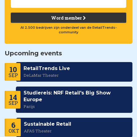
Word member
Al 2.500 bedrijven zijn onderdeel van de RetailTrends-
community
Upcoming events
10
RetailTrends Live
SEP
DeLaMar Theater
Studiereis: NRF Retail's Big Show
14
Europe
SEP
Parijs
6
Sustainable Retail
OKT
AFAS Theater