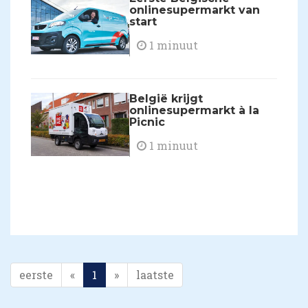
onlinesupermarkt van
start
1 minuut
België krijgt
onlinesupermarkt à la
Picnic
1 minuut
eerste
«
1
»
laatste