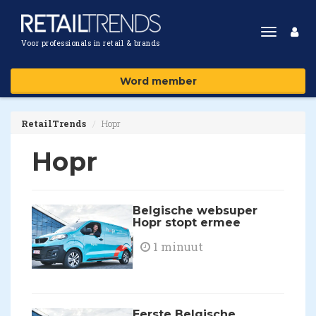
Toggle
Voor professionals in retail & brands
navigat
Word member
RetailTrends
Hopr
Hopr
Belgische websuper
Hopr stopt ermee
1 minuut
Eerste Belgische