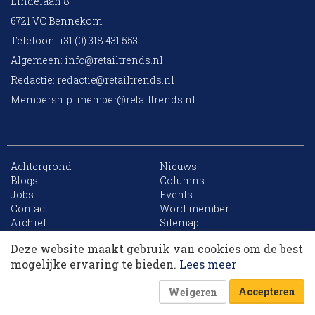
Lindelaan 8
6721 VC Bennekom
Telefoon: +31 (0) 318 431 553
Algemeen:
info@retailtrends.nl
Redactie:
redactie@retailtrends.nl
Membership:
member@retailtrends.nl
Achtergrond
Nieuws
Blogs
Columns
Jobs
Events
10 collega’s
Contact
Word member
Archief
Sitemap
Deze website maakt gebruik van cookies om de best
Korting op events
mogelijke ervaring te bieden.
Lees meer
Website is powered by
Accepteren
Weigeren