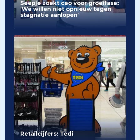
Seepje zoekt ceo voor groeifase:
'We willen niet opnieuw tegen
stagnatie aanlopen'
Retailcijfers: Tedi