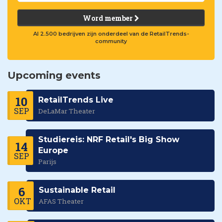
Word member
Al 2.500 bedrijven zijn onderdeel van de RetailTrends-
community
Upcoming events
10
RetailTrends Live
SEP
DeLaMar Theater
Studiereis: NRF Retail's Big Show
14
Europe
SEP
Parijs
6
Sustainable Retail
OKT
AFAS Theater