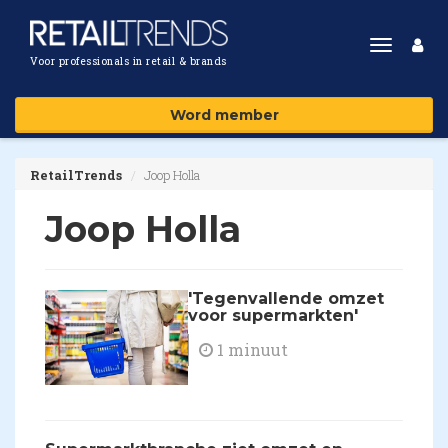
Toggle
Voor professionals in retail & brands
navigat
Word member
RetailTrends
Joop Holla
Joop Holla
'Tegenvallende omzet
voor supermarkten'
1 minuut