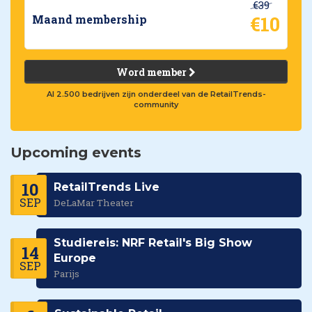
€39
€10
Maand membership
Word member
Al 2.500 bedrijven zijn onderdeel van de RetailTrends-
community
Upcoming events
10
RetailTrends Live
SEP
DeLaMar Theater
Studiereis: NRF Retail's Big Show
14
Europe
SEP
Parijs