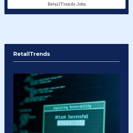
RetailTrends Jobs
RetailTrends