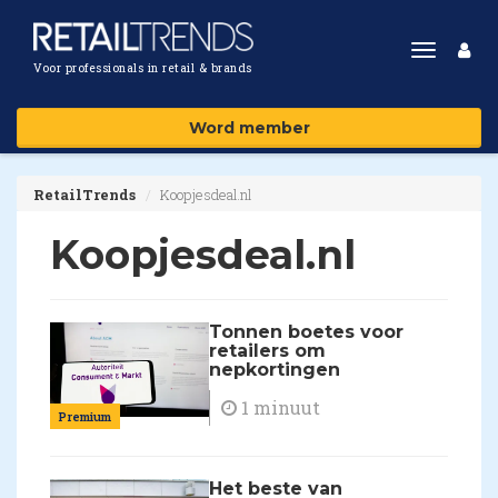
Toggle
Voor professionals in retail & brands
navigat
Word member
RetailTrends
Koopjesdeal.nl
Koopjesdeal.nl
Tonnen boetes voor
retailers om
nepkortingen
1 minuut
Premium
Het beste van