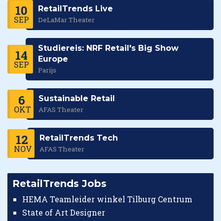
10
RetailTrends Live
SEP
DeLaMar Theater
Studiereis: NRF Retail's Big Show
14
Europe
SEP
Parijs
6
Sustainable Retail
OKT
AFAS Theater
12
RetailTrends Tech
NOV
AFAS Theater
RetailTrends Jobs
HEMA Teamleider winkel Tilburg Centrum
State of Art Designer