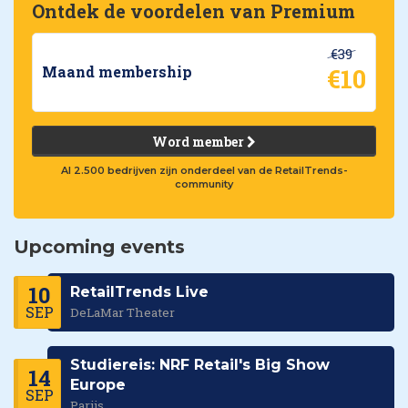
Ontdek de voordelen van Premium
€39
€10
Maand membership
Word member
Al 2.500 bedrijven zijn onderdeel van de RetailTrends-
community
Upcoming events
10
RetailTrends Live
SEP
DeLaMar Theater
Studiereis: NRF Retail's Big Show
14
Europe
SEP
Parijs