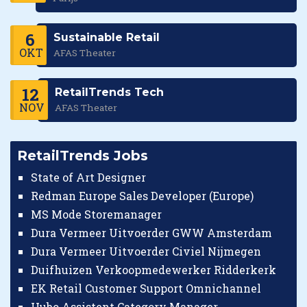
6
Sustainable Retail
OKT
AFAS Theater
12
RetailTrends Tech
NOV
AFAS Theater
RetailTrends Jobs
State of Art Designer
Redman Europe Sales Developer (Europe)
MS Mode Storemanager
Dura Vermeer Uitvoerder GWW Amsterdam
Dura Vermeer Uitvoerder Civiel Nijmegen
Duifhuizen Verkoopmedewerker Ridderkerk
EK Retail Customer Support Omnichannel
Hubo Assistent Category Manager