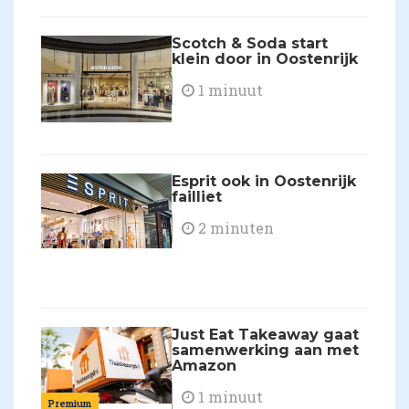
Scotch & Soda start
klein door in Oostenrijk
1 minuut
Esprit ook in Oostenrijk
failliet
2 minuten
Just Eat Takeaway gaat
samenwerking aan met
Amazon
1 minuut
Premium