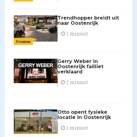
Trendhopper breidt uit
naar Oostenrijk
1 minuut
Premium
Gerry Weber in
Oostenrijk failliet
verklaard
1 minuut
Otto opent fysieke
locatie in Oostenrijk
1 minuut