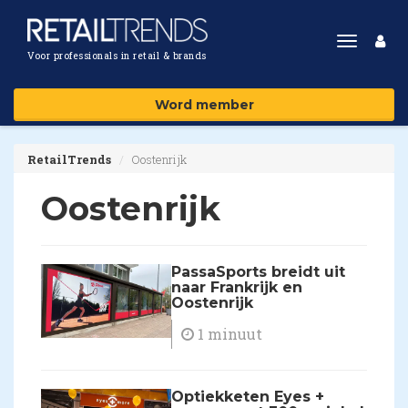
Toggle
Voor professionals in retail & brands
navigat
Word member
RetailTrends
Oostenrijk
Oostenrijk
PassaSports breidt uit
naar Frankrijk en
Oostenrijk
1 minuut
Optiekketen Eyes +