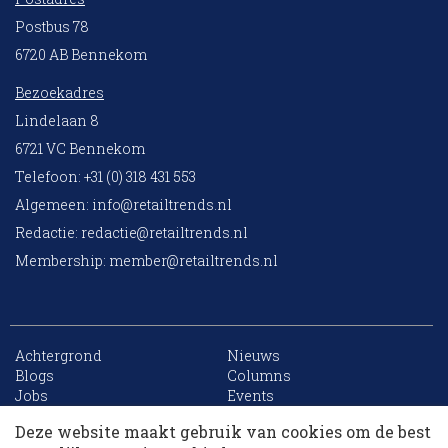
Postbus 78
6720 AB Bennekom
Bezoekadres
Lindelaan 8
6721 VC Bennekom
Telefoon: +31 (0) 318 431 553
Algemeen:
info@retailtrends.nl
Redactie:
redactie@retailtrends.nl
Membership:
member@retailtrends.nl
Achtergrond
Nieuws
10 collega’s
Blogs
Columns
Jobs
Events
Contact
Word member
Deze website maakt gebruik van cookies om de best
Archief
Sitemap
Korting op events