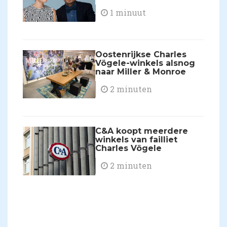
1 minuut
Oostenrijkse Charles
Vögele-winkels alsnog
naar Miller & Monroe
2 minuten
C&A koopt meerdere
winkels van failliet
Charles Vögele
2 minuten