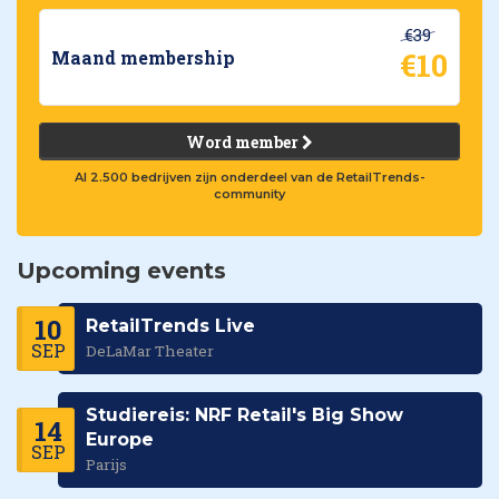
€39
€10
Maand membership
Word member
Al 2.500 bedrijven zijn onderdeel van de RetailTrends-
community
Upcoming events
10
RetailTrends Live
SEP
DeLaMar Theater
Studiereis: NRF Retail's Big Show
14
Europe
SEP
Parijs