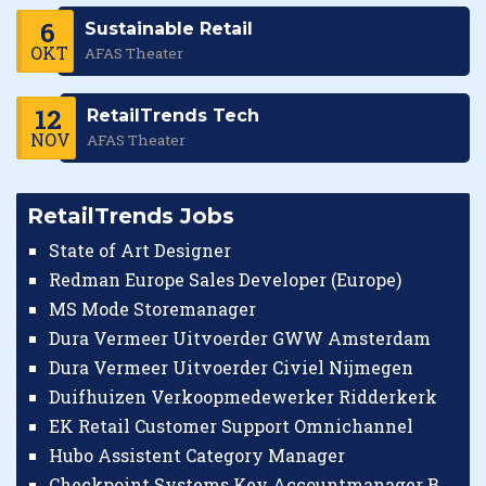
6
Sustainable Retail
OKT
AFAS Theater
12
RetailTrends Tech
NOV
AFAS Theater
RetailTrends Jobs
State of Art Designer
Redman Europe Sales Developer (Europe)
MS Mode Storemanager
Dura Vermeer Uitvoerder GWW Amsterdam
Dura Vermeer Uitvoerder Civiel Nijmegen
Duifhuizen Verkoopmedewerker Ridderkerk
EK Retail Customer Support Omnichannel
Hubo Assistent Category Manager
Checkpoint Systems Key Accountmanager Benelux