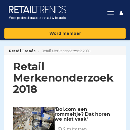
Toggle
Voor professionals in retail & brands
navigat
Word member
RetailTrends
Retail Merkenonderzoek 2018
Retail
Merkenonderzoek
2018
'Bol.com een
rommeltje? Dat horen
we niet vaak'
2 minuten