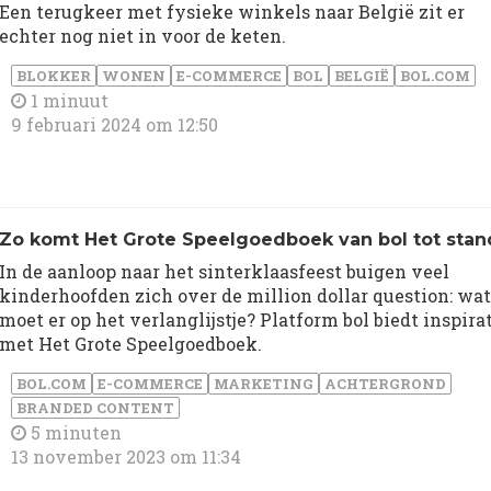
Een terugkeer met fysieke winkels naar België zit er
echter nog niet in voor de keten.
BLOKKER
WONEN
E-COMMERCE
BOL
BELGIË
BOL.COM
1 minuut
9 februari 2024 om 12:50
Zo komt Het Grote Speelgoedboek van bol tot stan
In de aanloop naar het sinterklaasfeest buigen veel
kinderhoofden zich over de million dollar question: wat
moet er op het verlanglijstje? Platform bol biedt inspira
met Het Grote Speelgoedboek.
BOL.COM
E-COMMERCE
MARKETING
ACHTERGROND
BRANDED CONTENT
5 minuten
13 november 2023 om 11:34