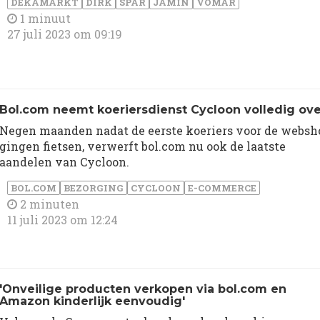
DEKAMARKT
DIRK
SPAR
JAMIN
VOMAR
1 minuut
27 juli 2023 om 09:19
Bol.com neemt koeriersdienst Cycloon volledig ove
Negen maanden nadat de eerste koeriers voor de websh
gingen fietsen, verwerft bol.com nu ook de laatste
aandelen van Cycloon.
BOL.COM
BEZORGING
CYCLOON
E-COMMERCE
2 minuten
11 juli 2023 om 12:24
'Onveilige producten verkopen via bol.com en
Amazon kinderlijk eenvoudig'