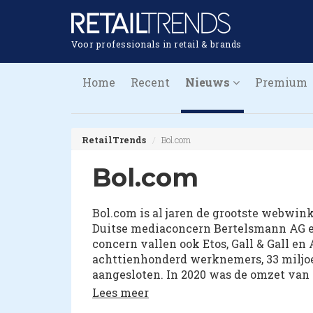
Voor professionals in retail & brands
Home
Recent
Nieuws
Premium
RetailTrends
Bol.com
Bol.com
Bol.com is al jaren de grootste webwink
Duitse mediaconcern Bertelsmann AG e
concern vallen ook Etos, Gall & Gall en 
achttienhonderd werknemers, 33 miljo
aangesloten. In 2020 was de omzet van 
nog 3,5 miljard euro. Huub Vermeulen is
Lees meer
Daniels Ropers nam toen na 19 jaar afsc