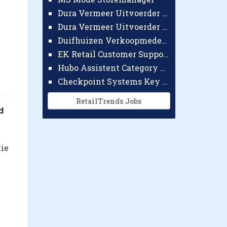
Dura Vermeer Uitvoerder GWW Amsterdam
Dura Vermeer Uitvoerder Civiel Nijmegen
Duifhuizen Verkoopmedewerker Ridderkerk
EK Retail Customer Support Omnichannel
Hubo Assistent Category Manager
Checkpoint Systems Key Accountmanager Benelux
RetailTrends Jobs
d
tie