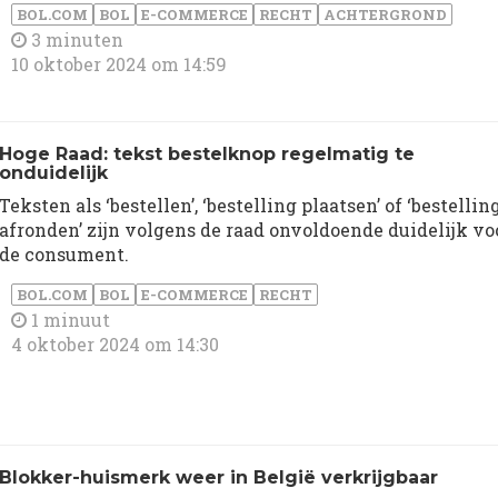
BOL.COM
BOL
E-COMMERCE
RECHT
ACHTERGROND
3 minuten
10 oktober 2024 om 14:59
Hoge Raad: tekst bestelknop regelmatig te
onduidelijk
Teksten als ‘bestellen’, ‘bestelling plaatsen’ of ‘bestellin
afronden’ zijn volgens de raad onvoldoende duidelijk vo
de consument.
BOL.COM
BOL
E-COMMERCE
RECHT
1 minuut
4 oktober 2024 om 14:30
Blokker-huismerk weer in België verkrijgbaar