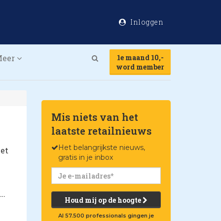
Inloggen
Meer
1e maand 10,-
Search
word member
Mis niets van het
laatste retailnieuws
Het belangrijkste nieuws,
het
gratis in je inbox
Houd mij op de hoogte
Al 57.500 professionals gingen je