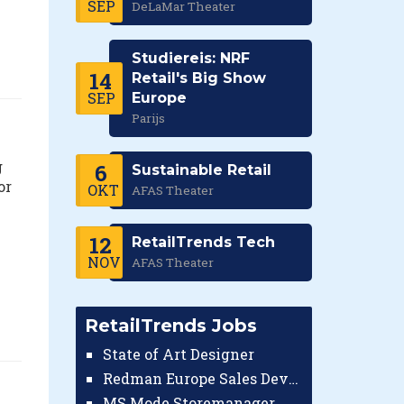
SEP
DeLaMar Theater
Studiereis: NRF
14
Retail's Big Show
SEP
Europe
Parijs
g
6
Sustainable Retail
or
OKT
AFAS Theater
12
RetailTrends Tech
NOV
AFAS Theater
RetailTrends Jobs
State of Art Designer
Redman Europe Sales Developer (Europe)
MS Mode Storemanager