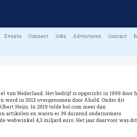
Events
Connect
Jobs
Adverteren
Contact
el van Nederland. Het bedrijf is opgericht in 1999 door 
n werd in 2012 overgenomen door Ahold. Onder dit
Albert Heijn. In 2019 telde bol.com meer dan
en artikelen en waren er 39 duizend ondernemers
de webwinkel 4,3 miljard euro. Het jaar daarvoor was dit
 sinds 1 oktober 2017 de ceo van het e-commerce bedrijf,
heid van bol.com. Het hoofdkantoor staat in Utrecht.