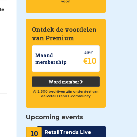
voor!
de
Ontdek de voordelen
g
van Premium
€39
Maand
€10
membership
Word member
Al 2.500 bedrijven zijn onderdeel van
de RetailTrends-community
Upcoming events
10
RetailTrends Live