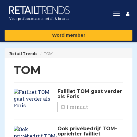
Toggle
Voor professionals in retail & brands
navigat
Word member
RetailTrends
TOM
TOM
Failliet TOM gaat verder
als Foris
1 minuut
Ook privébedrijf TOM-
oprichter failliet