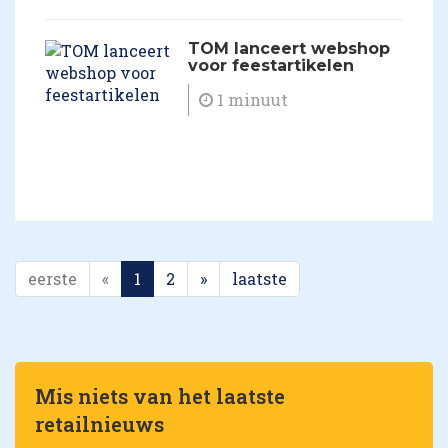
TOM lanceert webshop
voor feestartikelen
1 minuut
eerste
«
1
2
»
laatste
Mis niets van het laatste
retailnieuws