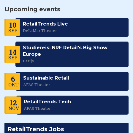
Upcoming events
10
RetailTrends Live
SEP
DeLaMar Theater
Studiereis: NRF Retail's Big Show
14
Europe
SEP
Parijs
6
Sustainable Retail
OKT
AFAS Theater
12
RetailTrends Tech
NOV
AFAS Theater
RetailTrends Jobs