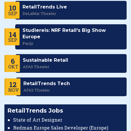
10
RetailTrends Live
SEP
DeLaMar Theater
Studiereis: NRF Retail's Big Show
14
Europe
SEP
Parijs
6
Sustainable Retail
OKT
AFAS Theater
12
RetailTrends Tech
NOV
AFAS Theater
RetailTrends Jobs
State of Art Designer
Redman Europe Sales Developer (Europe)