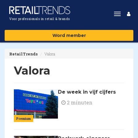
Toggle
Voor professionals in retail & brands
navigat
Word member
RetailTrends
Valora
Valora
De week in vijf cijfers
2 minuten
Premium