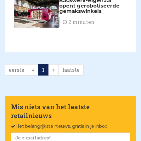
Backwerk-eigenaar
opent gerobotiseerde
gemakswinkels
2 minuten
eerste
«
1
»
laatste
Mis niets van het laatste
retailnieuws
Het belangrijkste nieuws, gratis in je inbox