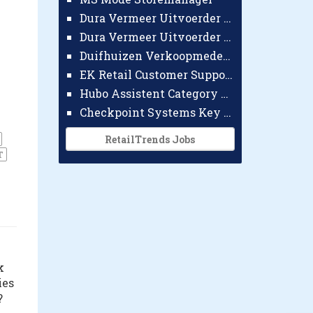
Dura Vermeer Uitvoerder GWW Amsterdam
Dura Vermeer Uitvoerder Civiel Nijmegen
Duifhuizen Verkoopmedewerker Ridderkerk
EK Retail Customer Support Omnichannel
Hubo Assistent Category Manager
Checkpoint Systems Key Accountmanager Benelux
RetailTrends Jobs
T
k
ies
?