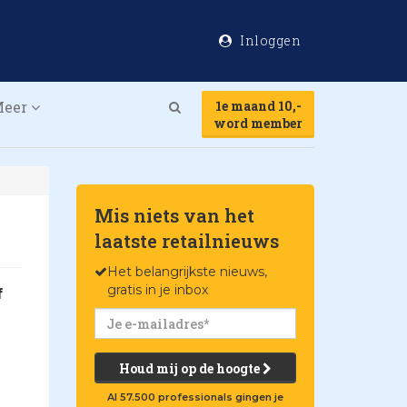
Inloggen
Meer
1e maand 10,-
Search
word member
Mis niets van het
laatste retailnieuws
Het belangrijkste nieuws,
gratis in je inbox
f
Houd mij op de hoogte
Al 57.500 professionals gingen je