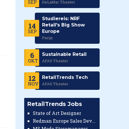
SEP
DeLaMar Theater
Studiereis: NRF
14
Retail's Big Show
SEP
Europe
Parijs
6
Sustainable Retail
OKT
AFAS Theater
12
RetailTrends Tech
NOV
AFAS Theater
RetailTrends Jobs
State of Art Designer
Redman Europe Sales Developer (Europe)
MS Mode Storemanager