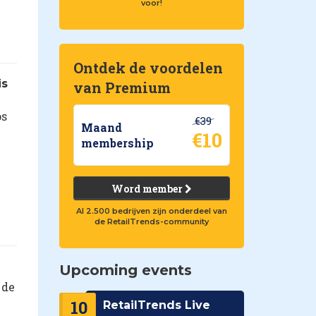
voor!
Ontdek de voordelen
is
van Premium
ps
€39
Maand
€10
membership
Word member
Al 2.500 bedrijven zijn onderdeel van
de RetailTrends-community
Upcoming events
 de
10
RetailTrends Live