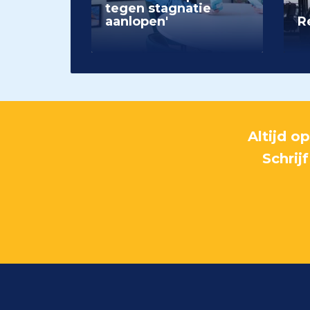
tegen stagnatie
aanlopen'
Re
Altijd o
Schrij