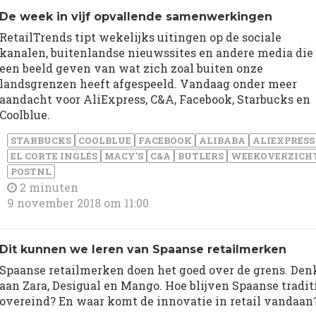
De week in vijf opvallende samenwerkingen
RetailTrends tipt wekelijks uitingen op de sociale
kanalen, buitenlandse nieuwssites en andere media die
een beeld geven van wat zich zoal buiten onze
landsgrenzen heeft afgespeeld. Vandaag onder meer
aandacht voor AliExpress, C&A, Facebook, Starbucks en
Coolblue.
STARBUCKS
COOLBLUE
FACEBOOK
ALIBABA
ALIEXPRESS
EL CORTE INGLÉS
MACY'S
C&A
BUTLERS
WEEKOVERZICH
POSTNL
2 minuten
9 november 2018 om 11:00
Dit kunnen we leren van Spaanse retailmerken
Spaanse retailmerken doen het goed over de grens. Den
aan Zara, Desigual en Mango. Hoe blijven Spaanse tradit
overeind? En waar komt de innovatie in retail vandaan