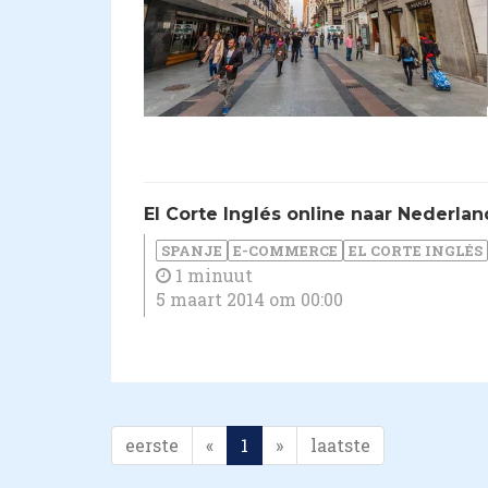
El Corte Inglés online naar Nederlan
SPANJE
E-COMMERCE
EL CORTE INGLÉS
1 minuut
5 maart 2014 om 00:00
eerste
«
1
»
laatste