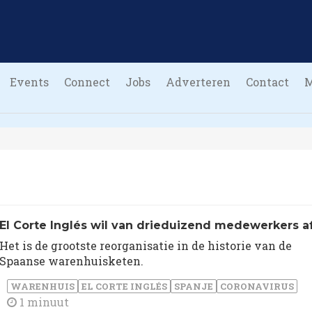
Events
Connect
Jobs
Adverteren
Contact
El Corte Inglés wil van drieduizend medewerkers a
Het is de grootste reorganisatie in de historie van de
Spaanse warenhuisketen.
WARENHUIS
EL CORTE INGLÉS
SPANJE
CORONAVIRUS
1 minuut