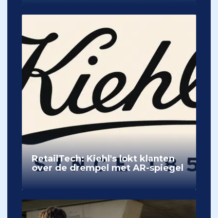
RetailTech: Kiehl's lokt klanten
over de drempel met AR-spiegel