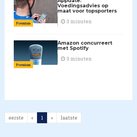
Appdate:
Voedingsadvies op
maat voor topsporters
3 minuten
Premium
Amazon concurreert
met Spotify
3 minuten
Premium
eerste
«
1
»
laatste