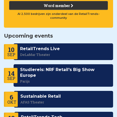
Word member
Al 2.500 bedrijven zijn onderdeel van de RetailTrends-
community
Upcoming events
10
RetailTrends Live
SEP
DeLaMar Theater
Studiereis: NRF Retail's Big Show
14
Europe
SEP
Parijs
6
Sustainable Retail
OKT
AFAS Theater