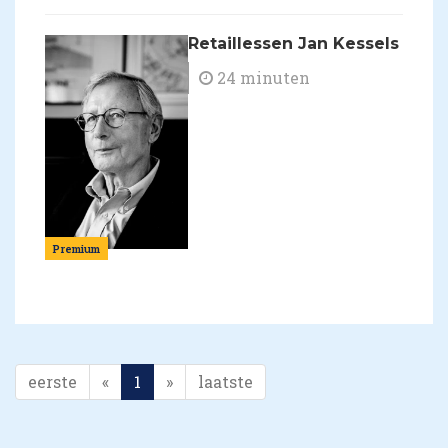
Retaillessen Jan Kessels
24 minuten
Premium
eerste
«
1
»
laatste