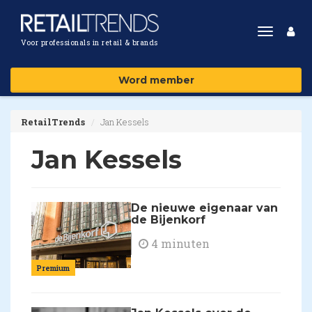
Toggle
Voor professionals in retail & brands
navigat
Word member
RetailTrends
Jan Kessels
Jan Kessels
De nieuwe eigenaar van
de Bijenkorf
4 minuten
Premium