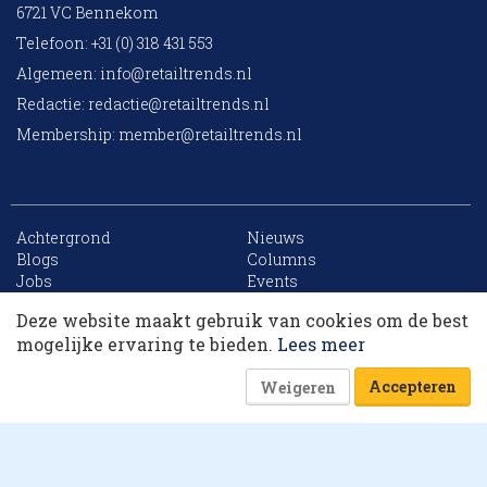
6721 VC Bennekom
Telefoon: +31 (0) 318 431 553
Algemeen:
info@retailtrends.nl
Redactie:
redactie@retailtrends.nl
Membership:
member@retailtrends.nl
Achtergrond
Nieuws
10 collega’s
Blogs
Columns
Jobs
Events
Contact
Word member
Deze website maakt gebruik van cookies om de best
Archief
Sitemap
Korting op events
mogelijke ervaring te bieden.
Lees meer
Accepteren
Weigeren
Website is powered by