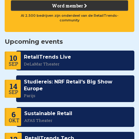
Word member
Al 2.500 bedrijven zijn onderdeel van de RetailTrends-
community
Upcoming events
10
RetailTrends Live
SEP
DeLaMar Theater
Studiereis: NRF Retail's Big Show
14
Europe
SEP
Parijs
6
Sustainable Retail
OKT
AFAS Theater
RetailTrends Tech