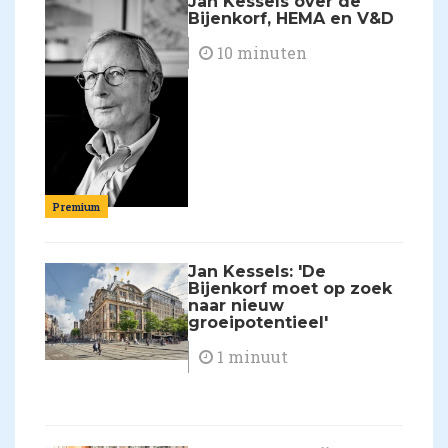
Jan Kessels over de
Bijenkorf, HEMA en V&D
10 minuten
Premium
Jan Kessels: 'De
Bijenkorf moet op zoek
naar nieuw
groeipotentieel'
1 minuut