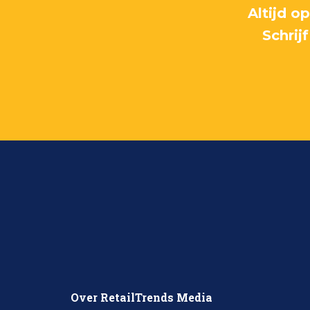
Altijd o
Schrij
Over RetailTrends Media