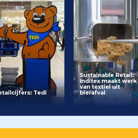
Sustainable Retail:
Inditex maakt werk
van textiel uit
tailcijfers: Tedi
bierafval