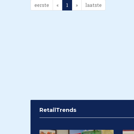
eerste
«
1
»
laatste
RetailTrends