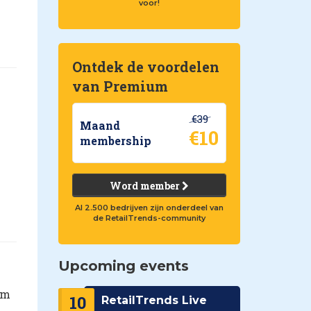
voor!
Ontdek de voordelen
van Premium
€39
Maand
€10
membership
Word member
Al 2.500 bedrijven zijn onderdeel van
de RetailTrends-community
Upcoming events
am
10
RetailTrends Live