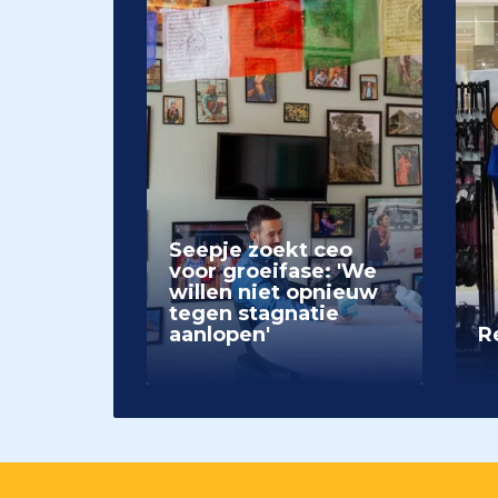
Seepje zoekt ceo
voor groeifase: 'We
willen niet opnieuw
tegen stagnatie
aanlopen'
Re