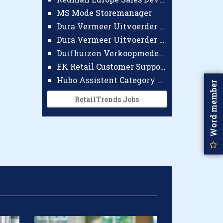
MS Mode Storemanager
Dura Vermeer Uitvoerder GWW Amsterdam
Dura Vermeer Uitvoerder Civiel Nijmegen
Duifhuizen Verkoopmedewerker Ridderkerk
EK Retail Customer Support Omnichannel
Hubo Assistent Category Manager
Word member
RetailTrends Jobs