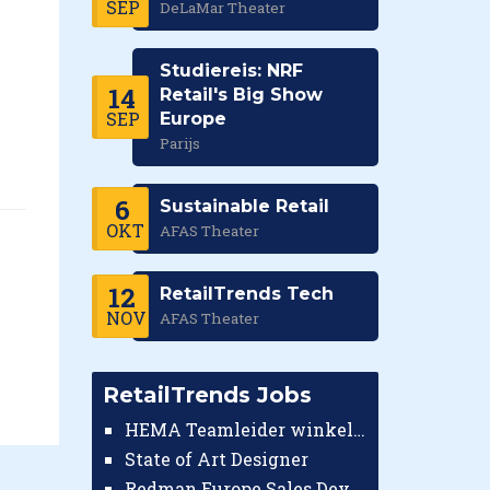
SEP
DeLaMar Theater
Studiereis: NRF
14
Retail's Big Show
SEP
Europe
Parijs
6
Sustainable Retail
OKT
AFAS Theater
12
RetailTrends Tech
NOV
AFAS Theater
RetailTrends Jobs
HEMA Teamleider winkel Tilburg Centrum
State of Art Designer
Redman Europe Sales Developer (Europe)