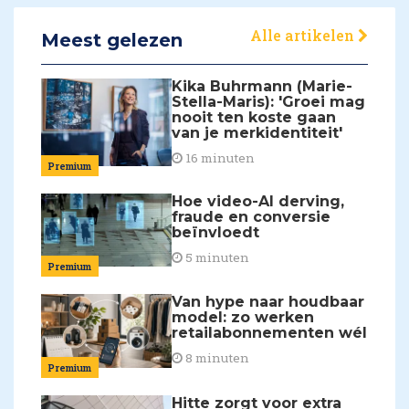
Alle artikelen
Meest gelezen
Kika Buhrmann (Marie-
Stella-Maris): 'Groei mag
nooit ten koste gaan
van je merkidentiteit'
16 minuten
Premium
Hoe video-AI derving,
fraude en conversie
beïnvloedt
5 minuten
Premium
Van hype naar houdbaar
model: zo werken
retailabonnementen wél
8 minuten
Premium
Hitte zorgt voor extra