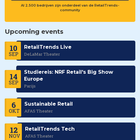
Al 2.500 bedrijven zijn onderdeel van de RetailTrends-
community
Upcoming events
10
RetailTrends Live
SEP
DeLaMar Theater
Studiereis: NRF Retail's Big Show
14
Europe
SEP
Parijs
6
Sustainable Retail
OKT
AFAS Theater
12
RetailTrends Tech
NOV
AFAS Theater