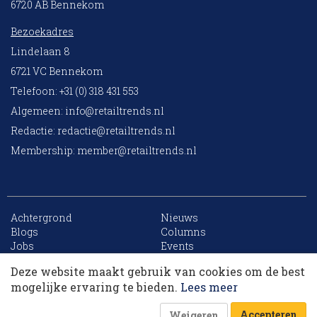
6720 AB Bennekom
Bezoekadres
Lindelaan 8
6721 VC Bennekom
Telefoon: +31 (0) 318 431 553
Algemeen:
info@retailtrends.nl
Redactie:
redactie@retailtrends.nl
Membership:
member@retailtrends.nl
Achtergrond
Nieuws
Blogs
Columns
Jobs
Events
Contact
Word member
Deze website maakt gebruik van cookies om de best
Archief
Sitemap
Dit artikel krijg je cadeau. Lees alles van
mogelijke ervaring te bieden.
Lees meer
RetailTrends voor slechts € 10,- (eerste maand).
Accepteren
Weigeren