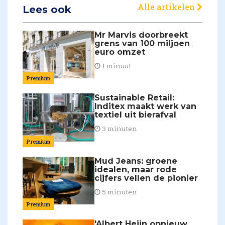
Alle artikelen
Lees ook
Mr Marvis doorbreekt
grens van 100 miljoen
euro omzet
1 minuut
Premium
Sustainable Retail:
Inditex maakt werk van
textiel uit bierafval
3 minuten
Premium
Mud Jeans: groene
idealen, maar rode
cijfers vellen de pionier
5 minuten
Premium
'Albert Heijn opnieuw