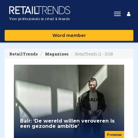
Toggle
Voor professionals in retail & brands
navigat
Word member
RetailTrends
Magazines
RetailTrends 11 - 2018
Balr: ‘De wereld willen veroveren is
een gezonde ambitie’
Premium