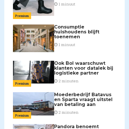
1 minuut
Premium
Consumptie
huishoudens blijft
toenemen
1 minuut
Ook Bol waarschuwt
klanten voor datalek bij
logistieke partner
2 minuten
Premium
Moederbedrijf Batavus
en Sparta vraagt uitstel
van betaling aan
2 minuten
Premium
Pandora benoemt