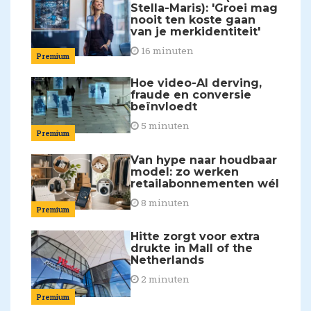
Stella-Maris): 'Groei mag
nooit ten koste gaan
van je merkidentiteit'
16 minuten
Premium
Hoe video-AI derving,
fraude en conversie
beïnvloedt
5 minuten
Premium
Van hype naar houdbaar
model: zo werken
retailabonnementen wél
8 minuten
Premium
Hitte zorgt voor extra
drukte in Mall of the
Netherlands
2 minuten
Premium