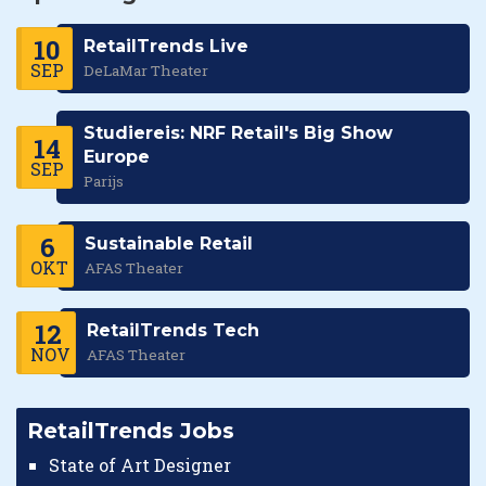
10
RetailTrends Live
SEP
DeLaMar Theater
Studiereis: NRF Retail's Big Show
14
Europe
SEP
Parijs
6
Sustainable Retail
OKT
AFAS Theater
12
RetailTrends Tech
NOV
AFAS Theater
RetailTrends Jobs
State of Art Designer