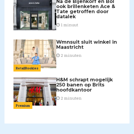
Na de Bijenkorf en Bol
ook brillenketen Ace &
Tate getroffen door
datalek
1 minuut
Wmnsuit sluit winkel in
Maastricht
2 minuten
RetailRookies
H&M schrapt mogelijk
250 banen op Brits
hoofdkantoor
2 minuten
Premium