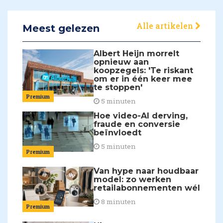
Alle artikelen
Meest gelezen
Albert Heijn morrelt
opnieuw aan
koopzegels: 'Te riskant
om er in één keer mee
te stoppen'
Premium
5 minuten
Hoe video-AI derving,
fraude en conversie
beïnvloedt
5 minuten
Premium
Van hype naar houdbaar
model: zo werken
retailabonnementen wél
8 minuten
Premium