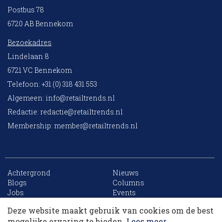
Postbus 78
6720 AB Bennekom
Bezoekadres
Lindelaan 8
6721 VC Bennekom
Telefoon: +31 (0) 318 431 553
Algemeen:
info@retailtrends.nl
Redactie:
redactie@retailtrends.nl
Membership:
member@retailtrends.nl
Achtergrond
Nieuws
10 collega’s
Blogs
Columns
Jobs
Events
Contact
Word member
Deze website maakt gebruik van cookies om de best
Archief
Sitemap
Korting op events
mogelijke ervaring te bieden.
Lees meer