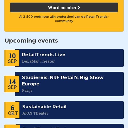
Word member
Al 2.500 bedrijven zijn onderdeel van de RetailTrends-
community
Upcoming events
10
RetailTrends Live
SEP
DeLaMar Theater
Studiereis: NRF Retail's Big Show
14
Europe
SEP
Parijs
6
Sustainable Retail
OKT
AFAS Theater