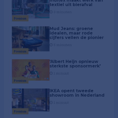
Inditex maakt werk van
textiel uit bierafval
3 minuten
Premium
Mud Jeans: groene
idealen, maar rode
cijfers vellen de pionier
5 minuten
Premium
'Albert Heijn opnieuw
sterkste sponsormerk'
1 minuut
Premium
IKEA opent tweede
showroom in Nederland
1 minuut
Premium