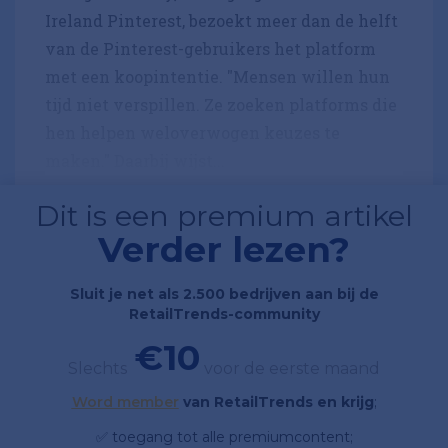
Ireland Pinterest, bezoekt meer dan de helft
van de Pinterest-gebruikers het platform
met een koopintentie. "Mensen willen hun
tijd niet verspillen. Ze zoeken platforms die
hen helpen weloverwogen keuzes te
maken." Daarbij wijst...
Dit is een premium artikel
Verder lezen?
Sluit je net als 2.500 bedrijven aan bij de
RetailTrends-community
€10
Slechts
voor de eerste maand
Word member
van RetailTrends en krijg
;
✅ toegang tot alle premiumcontent;