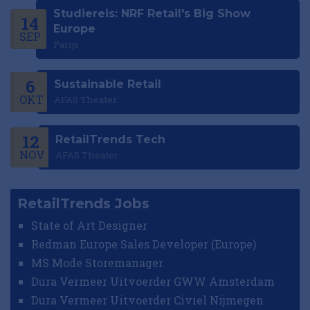
Studiereis: NRF Retail's Big Show
14
Europe
SEP
Parijs
6
Sustainable Retail
OKT
AFAS Theater
12
RetailTrends Tech
NOV
AFAS Theater
RetailTrends Jobs
State of Art Designer
Redman Europe Sales Developer (Europe)
MS Mode Storemanager
Dura Vermeer Uitvoerder GWW Amsterdam
Dura Vermeer Uitvoerder Civiel Nijmegen