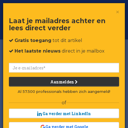
×
Toggle
Voor professionals in retail & brands
Laat je mailadres achter en
navigat
lees direct verder
Word member
Gratis toegang
tot dit artikel
Het laatste nieuws
direct in je mailbox
Aanmelden
Al 57.500 professionals hebben zich aangemeld!
of
Ga verder met LinkedIn
Ga verder met Google