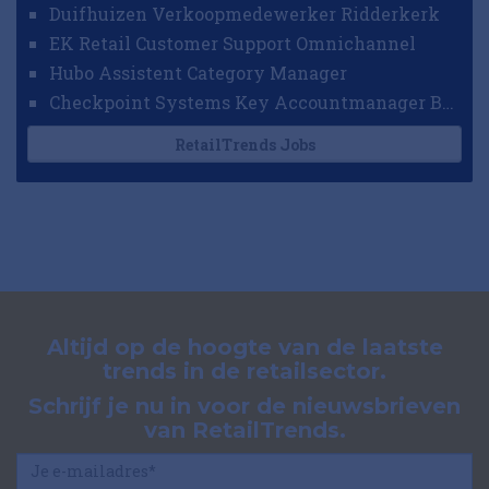
Duifhuizen Verkoopmedewerker Ridderkerk
EK Retail Customer Support Omnichannel
Hubo Assistent Category Manager
Checkpoint Systems Key Accountmanager Benelux
RetailTrends Jobs
Altijd op de hoogte van de laatste
trends in de retailsector.
Schrijf je nu in voor de nieuwsbrieven
van RetailTrends.