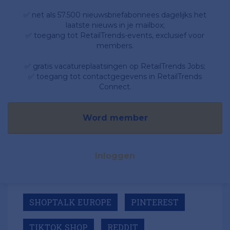
✅ net als 57.500 nieuwsbriefabonnees dagelijks het
laatste nieuws in je mailbox;
✅ toegang tot RetailTrends-events, exclusief voor
members.
✅ gratis vacatureplaatsingen op RetailTrends Jobs;
✅ toegang tot contactgegevens in RetailTrends
Connect.
Word member
Inloggen
SHOPTALK EUROPE
PINTEREST
TIKTOK SHOP
REDDIT