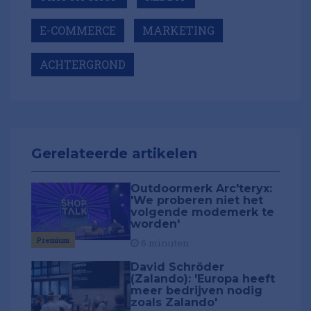
E-COMMERCE
MARKETING
ACHTERGROND
Gerelateerde artikelen
Outdoormerk Arc'teryx:
'We proberen niet het
volgende modemerk te
worden'
Premium
6 minuten
David Schröder
(Zalando): 'Europa heeft
meer bedrijven nodig
zoals Zalando'