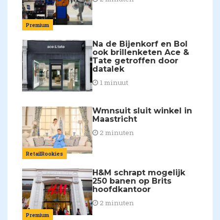
Premium
Na de Bijenkorf en Bol
ook brillenketen Ace &
Tate getroffen door
datalek
1 minuut
Wmnsuit sluit winkel in
Maastricht
2 minuten
RetailRookies
H&M schrapt mogelijk
250 banen op Brits
hoofdkantoor
2 minuten
Premium