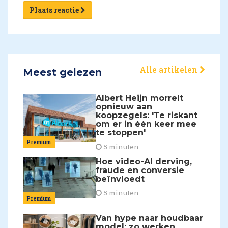
Plaats reactie
Alle artikelen
Meest gelezen
Albert Heijn morrelt
opnieuw aan
koopzegels: 'Te riskant
om er in één keer mee
te stoppen'
Premium
5 minuten
Hoe video-AI derving,
fraude en conversie
beïnvloedt
5 minuten
Premium
Van hype naar houdbaar
model: zo werken