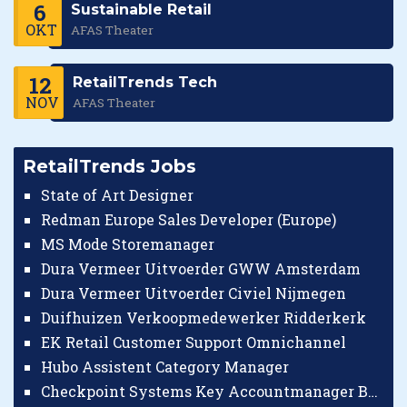
6
Sustainable Retail
OKT
AFAS Theater
12
RetailTrends Tech
NOV
AFAS Theater
RetailTrends Jobs
State of Art Designer
Redman Europe Sales Developer (Europe)
MS Mode Storemanager
Dura Vermeer Uitvoerder GWW Amsterdam
Dura Vermeer Uitvoerder Civiel Nijmegen
Duifhuizen Verkoopmedewerker Ridderkerk
EK Retail Customer Support Omnichannel
Hubo Assistent Category Manager
Checkpoint Systems Key Accountmanager Benelux