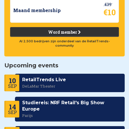
€39
€10
Maand membership
Word member
Al 2.500 bedrijven zijn onderdeel van de RetailTrends-
community
Upcoming events
10
RetailTrends Live
SEP
DeLaMar Theater
Studiereis: NRF Retail's Big Show
14
Europe
SEP
Parijs