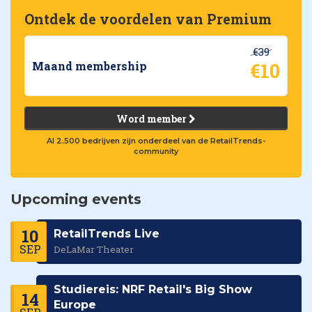
Ontdek de voordelen van Premium
€39
€10
Maand membership
Word member
Al 2.500 bedrijven zijn onderdeel van de RetailTrends-
community
Upcoming events
10
RetailTrends Live
SEP
DeLaMar Theater
Studiereis: NRF Retail's Big Show
14
Europe