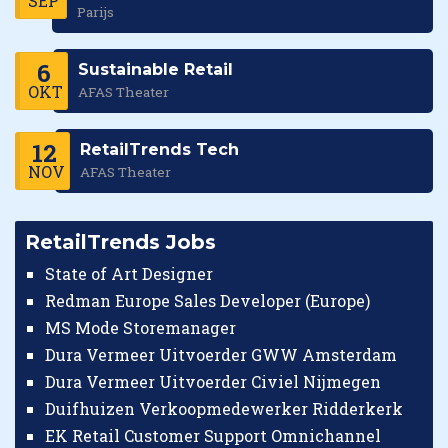
SEP
Parijs
6
Sustainable Retail
OKT
AFAS Theater
12
RetailTrends Tech
NOV
AFAS Theater
RetailTrends Jobs
State of Art Designer
Redman Europe Sales Developer (Europe)
MS Mode Storemanager
Dura Vermeer Uitvoerder GWW Amsterdam
Dura Vermeer Uitvoerder Civiel Nijmegen
Duifhuizen Verkoopmedewerker Ridderkerk
EK Retail Customer Support Omnichannel