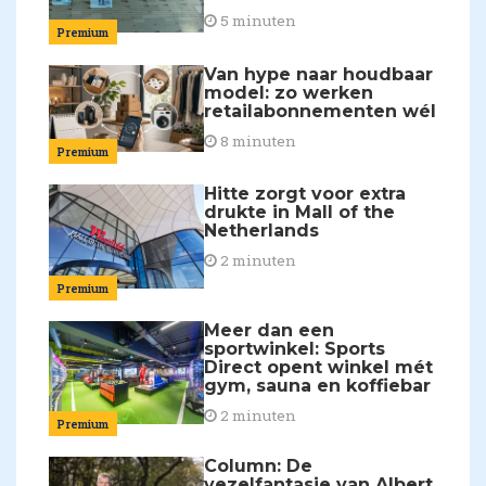
5 minuten
Premium
Van hype naar houdbaar
model: zo werken
retailabonnementen wél
8 minuten
Premium
Hitte zorgt voor extra
drukte in Mall of the
Netherlands
2 minuten
Premium
Meer dan een
sportwinkel: Sports
Direct opent winkel mét
gym, sauna en koffiebar
2 minuten
Premium
Column: De
vezelfantasie van Albert