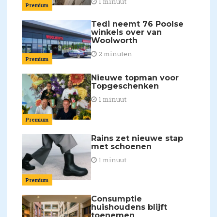
1 minuut
Premium
Tedi neemt 76 Poolse
winkels over van
Woolworth
2 minuten
Premium
Nieuwe topman voor
Topgeschenken
1 minuut
Premium
Rains zet nieuwe stap
met schoenen
1 minuut
Premium
Consumptie
huishoudens blijft
toenemen