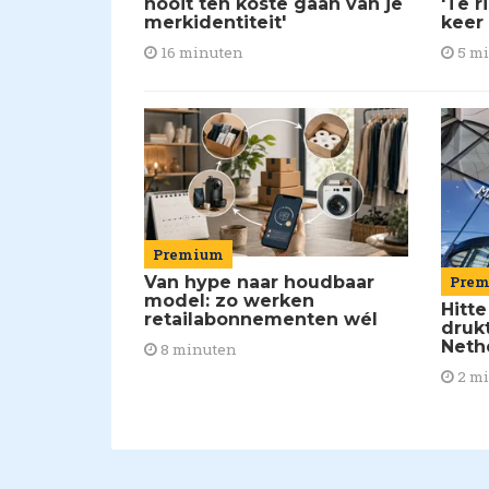
nooit ten koste gaan van je
'Te r
merkidentiteit'
keer
16 minuten
5 m
Premium
Van hype naar houdbaar
Pre
model: zo werken
Hitte
retailabonnementen wél
drukt
Neth
8 minuten
2 m