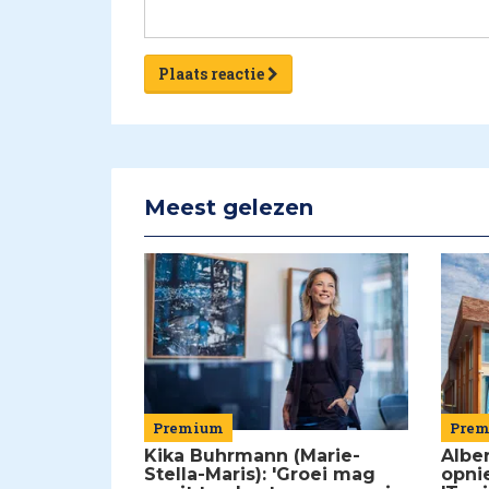
Plaats reactie
Meest gelezen
Premium
Pre
Kika Buhrmann (Marie-
Alber
Stella-Maris): 'Groei mag
opni