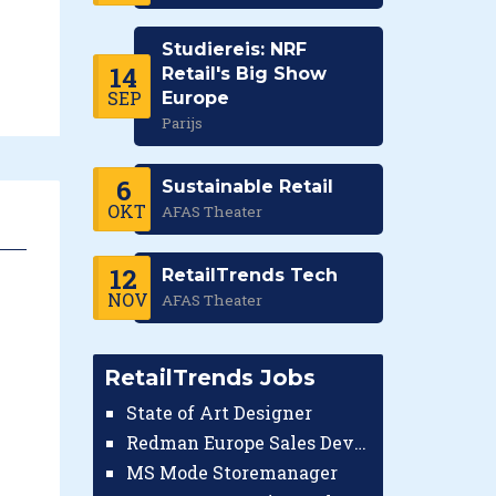
Studiereis: NRF
14
Retail's Big Show
SEP
Europe
Parijs
6
Sustainable Retail
OKT
AFAS Theater
12
RetailTrends Tech
NOV
AFAS Theater
RetailTrends Jobs
State of Art Designer
Redman Europe Sales Developer (Europe)
MS Mode Storemanager