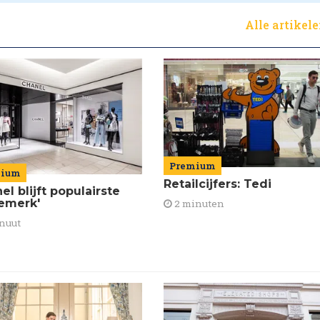
Alle artikel
Premium
mium
Retailcijfers: Tedi
el blijft populairste
emerk'
2 minuten
nuut