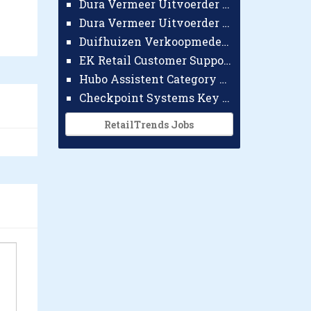
Dura Vermeer Uitvoerder GWW Amsterdam
Dura Vermeer Uitvoerder Civiel Nijmegen
Duifhuizen Verkoopmedewerker Ridderkerk
EK Retail Customer Support Omnichannel
Hubo Assistent Category Manager
Checkpoint Systems Key Accountmanager Benelux
RetailTrends Jobs