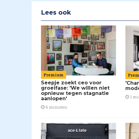
Lees ook
Premium
Pre
Seepje zoekt ceo voor
'Chan
groeifase: 'We willen niet
mod
opnieuw tegen stagnatie
1 mi
aanlopen'
6 minuten