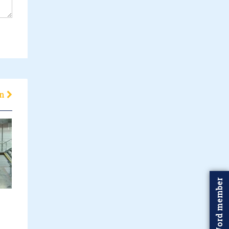
en
Word member