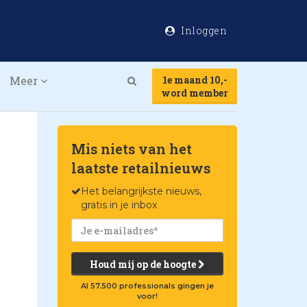
Inloggen
Meer
1e maand 10,-
Search
word member
Mis niets van het
laatste retailnieuws
Het belangrijkste nieuws,
gratis in je inbox
Houd mij op de hoogte
Al 57.500 professionals gingen je
voor!