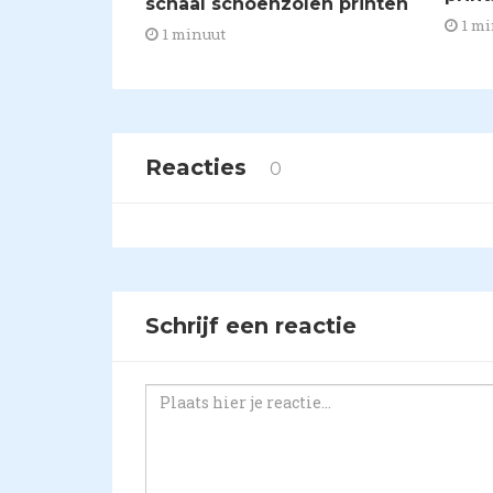
schaal schoenzolen printen
1 mi
1 minuut
Reacties
0
Schrijf een reactie