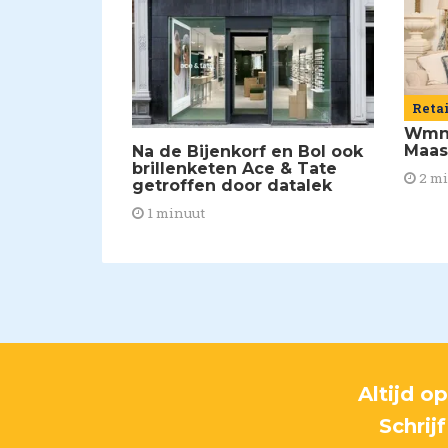
Reta
Wmns
Maas
Na de Bijenkorf en Bol ook
brillenketen Ace & Tate
2 m
getroffen door datalek
1 minuut
Altijd o
Schrij