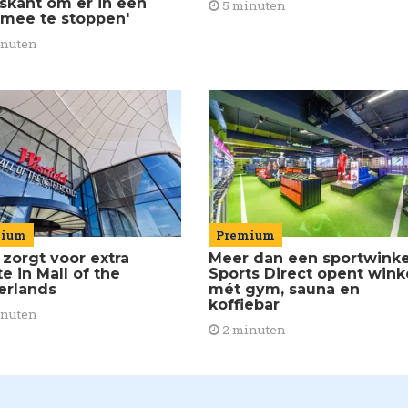
iskant om er in één
5 minuten
 mee te stoppen'
inuten
Premium
mium
Meer dan een sportwinke
 zorgt voor extra
Sports Direct opent wink
e in Mall of the
mét gym, sauna en
erlands
koffiebar
inuten
2 minuten