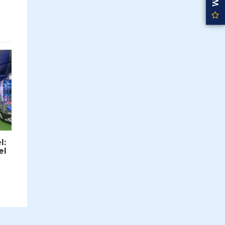
l:
el