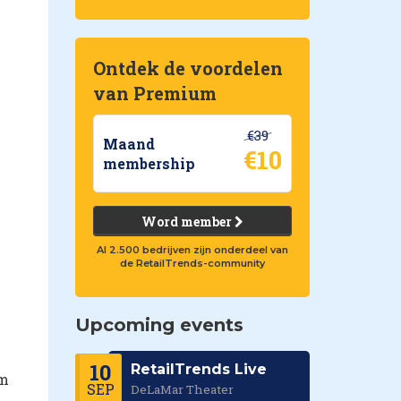
Ontdek de voordelen
van Premium
€39
Maand
€10
membership
Word member
Al 2.500 bedrijven zijn onderdeel van
de RetailTrends-community
Upcoming events
10
RetailTrends Live
em
SEP
DeLaMar Theater