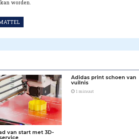
 kan worden.
MATTEL
​Adidas print schoen van
vuilnis
1 minuut
rad van start met 3D-
service