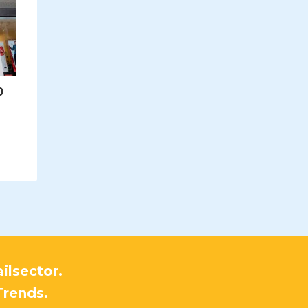
0
ilsector.
Trends.