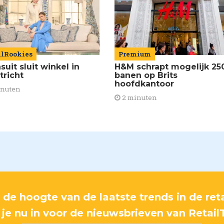
ilRookies
Premium
uit sluit winkel in
H&M schrapt mogelijk 25
tricht
banen op Brits
hoofdkantoor
inuten
2 minuten
p de hoogte van de laatste trends in de reta
f je nu in voor de nieuwsbrieven van Retail