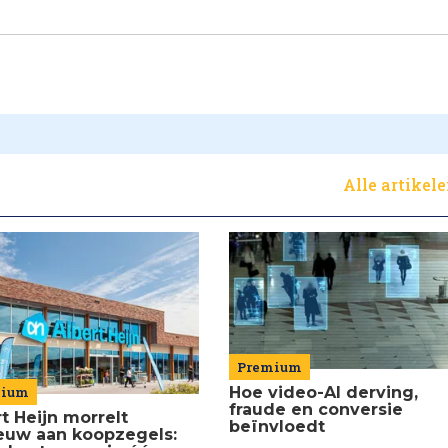
Alle artikel
Premium
mium
Hoe video-AI derving,
fraude en conversie
t Heijn morrelt
beïnvloedt
euw aan koopzegels: